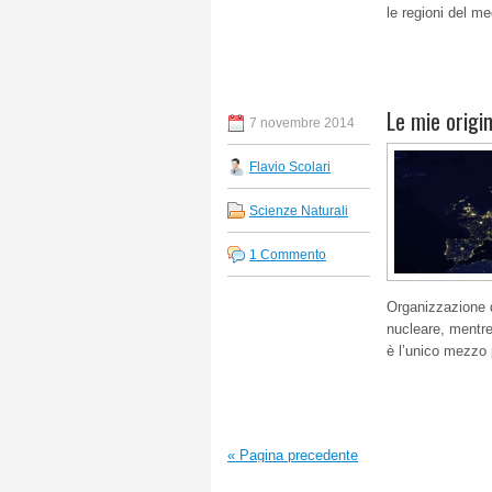
le regioni del m
Le mie origin
7 novembre 2014
Flavio Scolari
Scienze Naturali
1 Commento
Organizzazione 
nucleare, mentre
è l’unico mezzo p
«
Pagina precedente