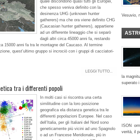
quale discondono quasi tutti gli Europei,
che spesso veniva definito con la
desinenza UHG (unknown hunter
Vesuvio, 
gatherers) ma che ora viene definito CHG
(Caucasian hunter gatherers), appartiene
ad un differente lineaggio che si separò
ASTR
dagli altri circa 45000 anni fa, restando
irca 15000 anni fa tra le montagne del Caucaso. Al termine
azione, quest’ultimo gruppo si incrociò con i gruppi di cacciatori-
LEGGI TUTTO...
la magnitu
superato i
tica tra i differenti popoli
In molti casi si riscontra una certa
similitudine con la loro posizione
geografica ela distanza genetica tra le
differenti popolazioni Europee. Nel caso
dell’Italia, per gli Italiani del Nord sono
ISON ormai
geneticamente più vicini ad uno Spagnolo
verità, il
o ad un Francese Meridionale, più in