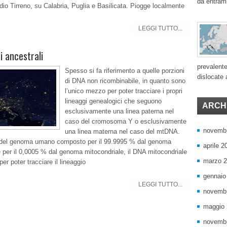
da entram
edio Tirreno, su Calabria, Puglia e Basilicata. Piogge localmente
LEGGI TUTTO...
i ancestrali
prevalente
Spesso si fa riferimento a quelle porzioni
dislocate a
di DNA non ricombinabile, in quanto sono
l’unico mezzo per poter tracciare i propri
lineaggi genealogici che seguono
ARCHI
esclusivamente una linea paterna nel
caso del cromosoma Y o esclusivamente
novemb
una linea materna nel caso del mtDNA.
del genoma umano composto per il 99.9995 % dal genoma
aprile 2
 per il 0,0005 % dal genoma mitocondriale, il DNA mitocondriale
marzo 
er poter tracciare il lineaggio
gennaio
LEGGI TUTTO...
novemb
maggio
novemb