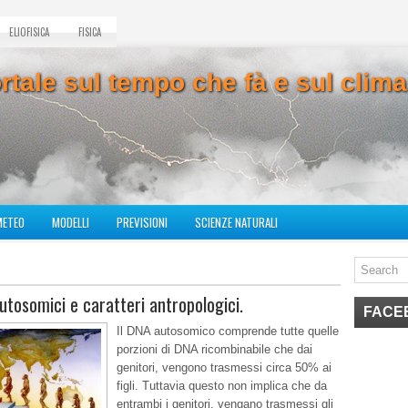
ELIOFISICA
FISICA
ortale sul tempo che fà e sul cli
METEO
MODELLI
PREVISIONI
SCIENZE NATURALI
autosomici e caratteri antropologici.
FACE
Il DNA autosomico comprende tutte quelle
porzioni di DNA ricombinabile che dai
genitori, vengono trasmessi circa 50% ai
figli. Tuttavia questo non implica che da
entrambi i genitori, vengano trasmessi gli