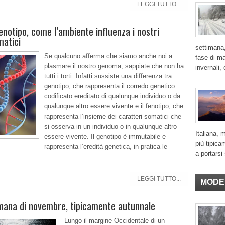
LEGGI TUTTO...
enotipo, come l’ambiente influenza i nostri
matici
settimana,
Se qualcuno afferma che siamo anche noi a
fase di ma
plasmare il nostro genoma, sappiate che non ha
invernali,
tutti i torti. Infatti sussiste una differenza tra
genotipo, che rappresenta il corredo genetico
codificato ereditato di qualunque individuo o da
qualunque altro essere vivente e il fenotipo, che
rappresenta l’insieme dei caratteri somatici che
si osserva in un individuo o in qualunque altro
Italiana, 
essere vivente. Il genotipo è immutabile e
più tipica
rappresenta l’eredità genetica, in pratica le
a portarsi 
LEGGI TUTTO...
MODE
mana di novembre, tipicamente autunnale
Lungo il margine Occidentale di un