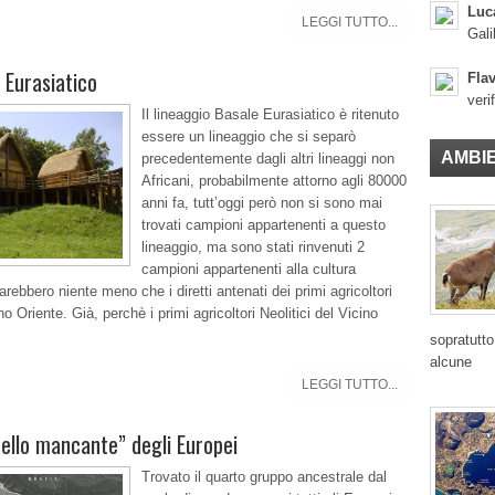
Luc
LEGGI TUTTO...
Gali
Eurasiatico
Flav
veri
Il lineaggio Basale Eurasiatico è ritenuto
essere un lineaggio che si separò
AMBI
precedentemente dagli altri lineaggi non
Africani, probabilmente attorno agli 80000
anni fa, tutt’oggi però non si sono mai
trovati campioni appartenenti a questo
lineaggio, ma sono stati rinvenuti 2
campioni appartenenti alla cultura
rebbero niente meno che i diretti antenati dei primi agricoltori
ino Oriente. Già, perchè i primi agricoltori Neolitici del Vicino
sopratutto
alcune
LEGGI TUTTO...
nello mancante” degli Europei
Trovato il quarto gruppo ancestrale dal