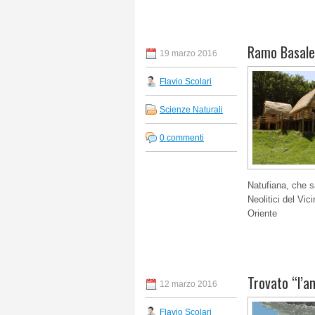
Ramo Basale 
19 marzo 2016
Flavio Scolari
Scienze Naturali
0 commenti
Natufiana, che sa
Neolitici del Vic
Oriente
Trovato “l’a
12 marzo 2016
Flavio Scolari