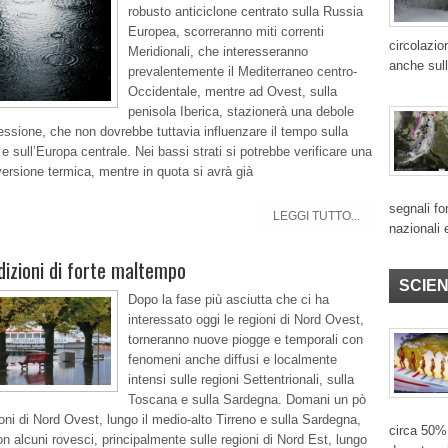
robusto anticiclone centrato sulla Russia
Europea, scorreranno miti correnti
circolazio
Meridionali, che interesseranno
anche sull
prevalentemente il Mediterraneo centro-
Occidentale, mentre ad Ovest, sulla
penisola Iberica, stazionerà una debole
essione, che non dovrebbe tuttavia influenzare il tempo sulla
 e sull’Europa centrale. Nei bassi strati si potrebbe verificare una
versione termica, mentre in quota si avrà già
segnali for
LEGGI TUTTO...
nazionali 
izioni di forte maltempo
SCIE
Dopo la fase più asciutta che ci ha
interessato oggi le regioni di Nord Ovest,
torneranno nuove piogge e temporali con
fenomeni anche diffusi e localmente
intensi sulle regioni Settentrionali, sulla
Toscana e sulla Sardegna. Domani un pò
ioni di Nord Ovest, lungo il medio-alto Tirreno e sulla Sardegna,
circa 50% 
n alcuni rovesci, principalmente sulle regioni di Nord Est, lungo