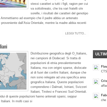
stessi caratteri a tutti i figli, ragion per cui
va sottolineato, che tra vari fratelli o/e
sorelle, i risultati dei caratteri del genotipo
. Ammettiamo ad esempio che il padre abbia un antenato
e proveniente dall’Asia Orientale, mentre la madre abbia recenti
LEGGI TUTTO...
liani
Distribuzione geografica degli O_Italians,
ULTIM
nei campioni di Dodecad. Si tratta di
popolazioni di etnia prevalentemente
Flav
Italiana, ma con origini sparse, dislocate
CTS
al di fuori dei confini Italiani, dunque che
non sono relegate ad una specifica area
Cris
grografica Italiana. Queste popolazioni
affa
comprendono i Dalmati, Istriani, Svizzeri
Italiani, Tirolesi e Francesi Sud Orientali.
Fab
ividui di queste popolazioni hanno antenati sparsi, seppur
che
taliani. In molti casi si