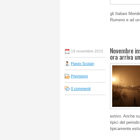
gli Italiani Meri
Rumeno e ad un B
Novembre in
19 novembre 2015
ora arriva u
Flavio Scolari
Previsioni
0 commenti
estivo. Anche sul
tipici del period
tipicamente esti