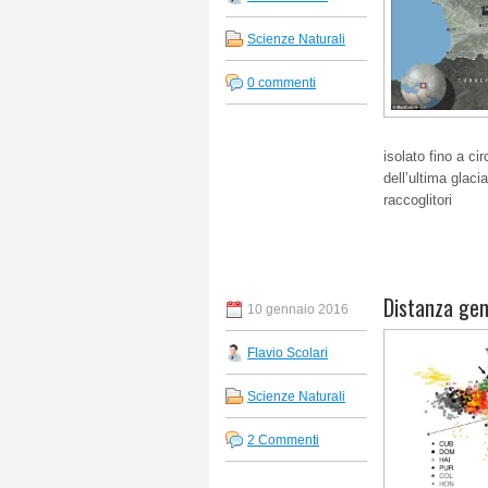
Scienze Naturali
0 commenti
isolato fino a c
dell’ultima glaci
raccoglitori
Distanza gene
10 gennaio 2016
Flavio Scolari
Scienze Naturali
2 Commenti