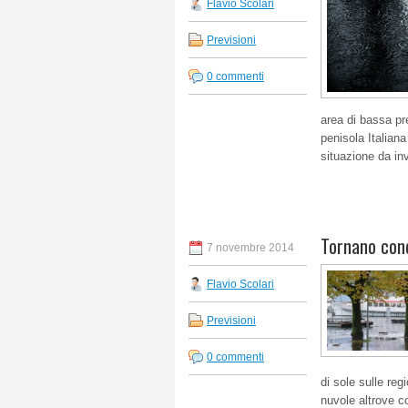
Flavio Scolari
Previsioni
0 commenti
area di bassa pr
penisola Italiana
situazione da in
Tornano cond
7 novembre 2014
Flavio Scolari
Previsioni
0 commenti
di sole sulle reg
nuvole altrove co