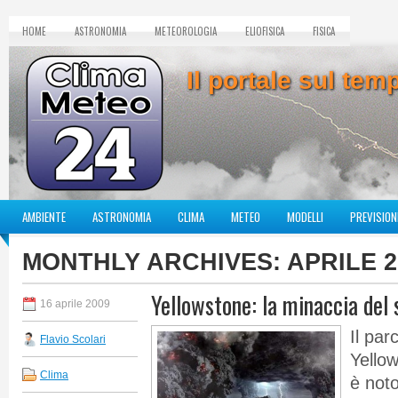
HOME
ASTRONOMIA
METEOROLOGIA
ELIOFISICA
FISICA
Il portale sul te
AMBIENTE
ASTRONOMIA
CLIMA
METEO
MODELLI
PREVISION
MONTHLY ARCHIVES:
APRILE 2
Yellowstone: la minaccia del
16 aprile 2009
Il par
Flavio Scolari
Yellow
Clima
è noto