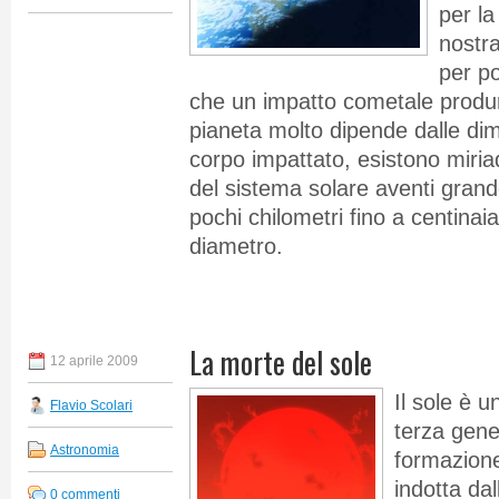
per la
nostra
per po
che un impatto cometale produr
pianeta molto dipende dalle dim
corpo impattato, esistono miriad
del sistema solare aventi gra
pochi chilometri fino a centinaia
diametro.
La morte del sole
12 aprile 2009
Il sole è u
Flavio Scolari
terza gene
Astronomia
formazion
indotta dal
0 commenti