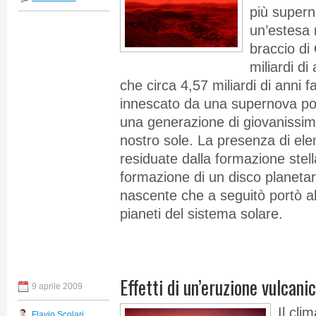
più supern
un’estesa 
braccio di
miliardi di
che circa 4,57 miliardi di anni f
innescato da una supernova por
una generazione di giovanissime s
nostro sole. La presenza di ele
residuate dalla formazione stell
formazione di un disco planetari
nascente che a seguitò portò a
pianeti del sistema solare.
Effetti di un’eruzione vulcani
9 aprile 2009
Il cl
Flavio Scolari