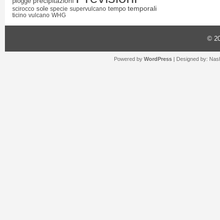
precipitazioni
piogge
temporali
sole
tempo
scirocco
specie
supervulcano
ticino
vulcano
WHG
© 2
Powered by
WordPress
| Designed by:
Nash