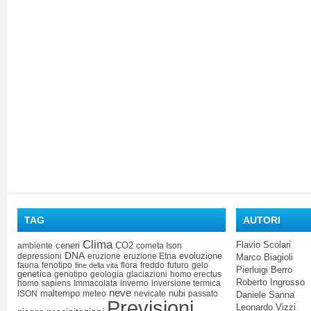
TAG
AUTORI
Clima
Flavio Scolari
ceneri
CO2
ambiente
cometa Ison
DNA
evoluzione
depressioni
eruzione
eruzione Etna
Marco Biagioli
fauna
fenotipo
flora
freddo
futuro
gelo
fine della vita
Pierluigi Berro
genetica
genotipo
geologia
glaciazioni
homo erectus
Roberto Ingrosso
homo sapiens
Immacolata
inverno
inversione termica
neve
maltempo
nubi
ISON
meteo
nevicate
passato
Daniele Sanna
Previsioni
Leonardo Vizzi