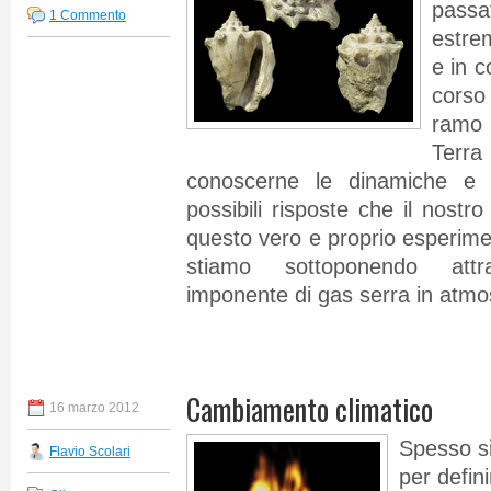
pass
1 Commento
estre
e in c
corso
ramo 
Terr
conoscerne le dinamiche e 
possibili risposte che il nostr
questo vero e proprio esperimen
stiamo sottoponendo attra
imponente di gas serra in atmo
Cambiamento climatico
16 marzo 2012
Spesso si
Flavio Scolari
per defin