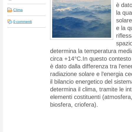
è dato
Clima
la qua
solare
0 commenti
e la q
rifles
spazio
determina la temperatura media
circa +14°C.In questo contesto i
è dato dalla differenza tra l’ene
radiazione solare e l’energia ce
il bilancio energetico del siste
determina il clima, tramite le in
elementi costituenti (atmosfera,
biosfera, criofera).