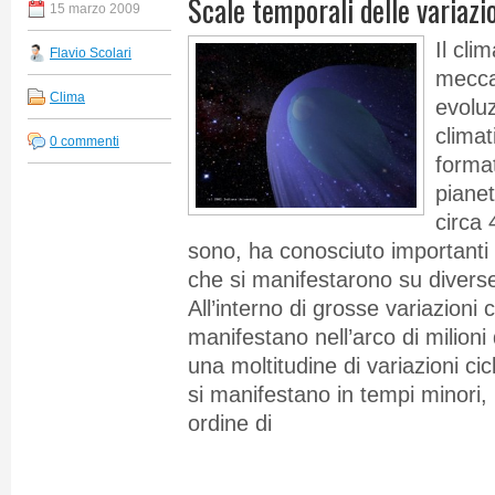
Scale temporali delle variazi
15 marzo 2009
Il cl
Flavio Scolari
mecca
Clima
evoluz
climat
0 commenti
format
pianet
circa 
sono, ha conosciuto importanti 
che si manifestarono su diverse
All’interno di grosse variazioni 
manifestano nell’arco di milioni 
una moltitudine di variazioni cic
si manifestano in tempi minori
ordine di