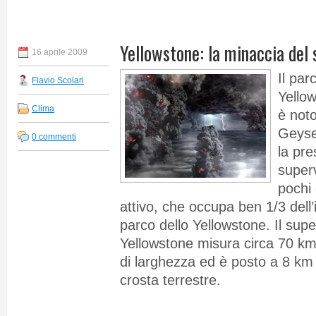
Yellowstone: la minaccia del
16 aprile 2009
Il par
Flavio Scolari
Yellow
Clima
è noto
Geyse
0 commenti
la pre
super
pochi
attivo, che occupa ben 1/3 dell’
parco dello Yellowstone. Il sup
Yellowstone misura circa 70 km
di larghezza ed è posto a 8 km 
crosta terrestre.