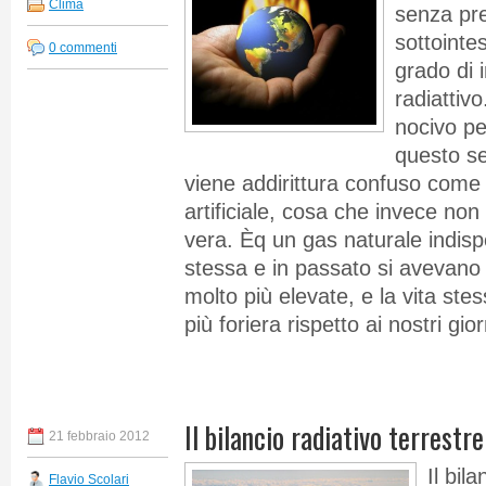
Clima
senza pre
sottointe
0 commenti
grado di i
radiattiv
nocivo pe
questo se
viene addirittura confuso come
artificiale, cosa che invece no
vera. Èq un gas naturale indispe
stessa e in passato si avevano
molto più elevate, e la vita ste
più foriera rispetto ai nostri gior
Il bilancio radiativo terrestre
21 febbraio 2012
Il bil
Flavio Scolari