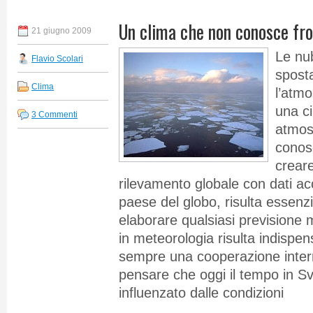
Un clima che non conosce fro
21 giugno 2009
Le nub
Flavio Scolari
spost
Clima
l’atm
una ci
3 Commenti
atmos
conosc
creare
rilevamento globale con dati acc
paese del globo, risulta essenzia
elaborare qualsiasi previsione m
in meteorologia risulta indispe
sempre una cooperazione intern
pensare che oggi il tempo in S
influenzato dalle condizioni