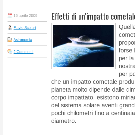
Effetti di un’impatto cometal
16 aprile 2009
Quella
Flavio Scolari
comet
Astronomia
propo
forse
2 Commenti
per la
nostra
per po
che un impatto cometale produr
pianeta molto dipende dalle dim
corpo impattato, esistono miriad
del sistema solare aventi gra
pochi chilometri fino a centinaia
diametro.