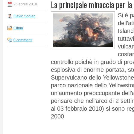
La principale minaccia per la
25 aprile 2010
Si è p
Flavio Scolari
dell’a
Clima
Island
tuttav
0 commenti
vulca
costa
controllo poichè in grado di pr
esplosiva di enorme portata, sto
Supervulcano dello Yellowstone
parco nazionale dello Yellowston
un’aumento preoccupante dell’at
pensare che nell’arco di 2 sett
al 03 febbraio 2010) si sono reg
2000