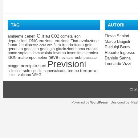
TAG
AUTORI
Clima
Flavio Scolari
ceneri
CO2
ambiente
cometa Ison
DNA
evoluzione
depressioni
eruzione
eruzione Etna
Marco Biagioli
fauna
fenotipo
flora
freddo
futuro
gelo
fine della vita
Pierluigi Berro
genetica
genotipo
geologia
glaciazioni
homo erectus
Roberto Ingrosso
homo sapiens
Immacolata
inverno
inversione termica
neve
maltempo
nubi
ISON
meteo
nevicate
passato
Daniele Sanna
Previsioni
Leonardo Vizzi
precipitazioni
piogge
temporali
sole
tempo
scirocco
specie
supervulcano
ticino
vulcano
WHG
© 2
Powered by
WordPress
| Designed by:
Nash