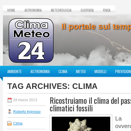
HOME
ASTRONOMIA
METEOROLOGIA
ELIOFISICA
FISICA
Il portale sul te
AMBIENTE
ASTRONOMIA
CLIMA
METEO
MODELLI
PREVISION
TAG ARCHIVES:
CLIMA
Ricostruiamo il clima del pass
28 marzo 2013
climatici fossili
Roberto Ingrosso
La p
Clima
ovver