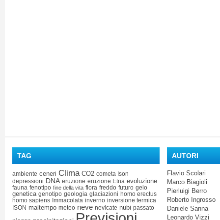
TAG
AUTORI
Clima
Flavio Scolari
ceneri
CO2
ambiente
cometa Ison
DNA
evoluzione
depressioni
eruzione
eruzione Etna
Marco Biagioli
fauna
fenotipo
flora
freddo
futuro
gelo
fine della vita
Pierluigi Berro
genetica
genotipo
geologia
glaciazioni
homo erectus
Roberto Ingrosso
homo sapiens
Immacolata
inverno
inversione termica
neve
maltempo
nubi
ISON
meteo
nevicate
passato
Daniele Sanna
Previsioni
Leonardo Vizzi