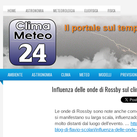
HOME
ASTRONOMIA
METEOROLOGIA
ELIOFISICA
FISICA
Il portale sul te
AMBIENTE
ASTRONOMIA
CLIMA
METEO
MODELLI
PREVISION
Influenza delle onde di Rossby sul cl
Le onde di Rossby sono note anche come
si manifestano su larga scala, influenzado
molto distanti dal luogo dell’evento. …
htt
blog-di-flavio-scolari/influenza-delle-onde