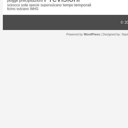
precipitazioni
piogge
temporali
sole
tempo
scirocco
specie
supervulcano
ticino
vulcano
WHG
© 2
Powered by
WordPress
| Designed by:
Nash