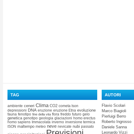
TAG
AUTORI
Clima
Flavio Scolari
ceneri
CO2
ambiente
cometa Ison
DNA
evoluzione
depressioni
eruzione
eruzione Etna
Marco Biagioli
fauna
fenotipo
flora
freddo
futuro
gelo
fine della vita
Pierluigi Berro
genetica
genotipo
geologia
glaciazioni
homo erectus
Roberto Ingrosso
homo sapiens
Immacolata
inverno
inversione termica
neve
maltempo
nubi
ISON
meteo
nevicate
passato
Daniele Sanna
Previsioni
Leonardo Vizzi