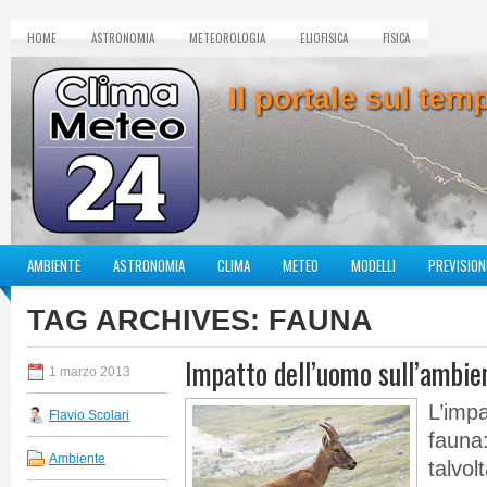
HOME
ASTRONOMIA
METEOROLOGIA
ELIOFISICA
FISICA
Il portale sul te
AMBIENTE
ASTRONOMIA
CLIMA
METEO
MODELLI
PREVISION
TAG ARCHIVES:
FAUNA
Impatto dell’uomo sull’ambie
1 marzo 2013
L’impa
Flavio Scolari
fauna:
Ambiente
talvol