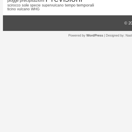
precipitazioni
piogge
temporali
sole
tempo
scirocco
specie
supervulcano
ticino
vulcano
WHG
© 2
Powered by
WordPress
| Designed by:
Nash