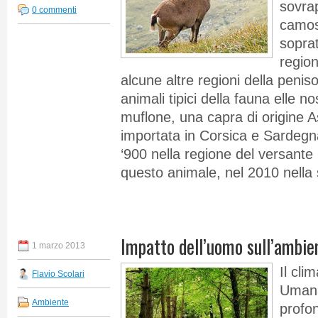
sovra
0 commenti
camosc
soprat
region
alcune altre regioni della peniso
animali tipici della fauna elle nos
muflone, una capra di origine A
importata in Corsica e Sardegna,
‘900 nella regione del versante
questo animale, nel 2010 nella
Impatto dell’uomo sull’ambien
1 marzo 2013
Il cli
Flavio Scolari
Umana:
Ambiente
profo