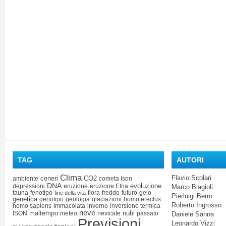
TAG
AUTORI
Clima
Flavio Scolari
ceneri
CO2
ambiente
cometa Ison
DNA
evoluzione
depressioni
eruzione
eruzione Etna
Marco Biagioli
fauna
fenotipo
flora
freddo
futuro
gelo
fine della vita
Pierluigi Berro
genetica
genotipo
geologia
glaciazioni
homo erectus
Roberto Ingrosso
homo sapiens
Immacolata
inverno
inversione termica
neve
maltempo
nubi
ISON
meteo
nevicate
passato
Daniele Sanna
Previsioni
Leonardo Vizzi