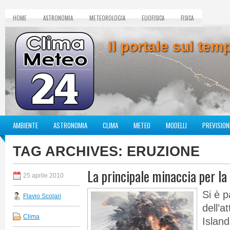
HOME
ASTRONOMIA
METEOROLOGIA
ELIOFISICA
FISICA
Il portale sul te
AMBIENTE
ASTRONOMIA
CLIMA
METEO
MODELLI
PREVISION
TAG ARCHIVES:
ERUZIONE
La principale minaccia per la
25 aprile 2010
Si è p
Flavio Scolari
dell’a
Clima
Island