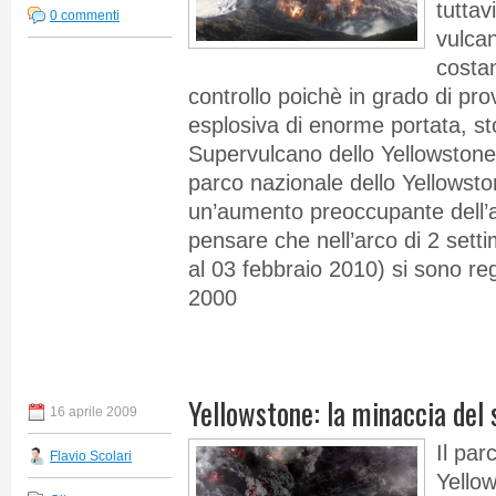
tuttav
0 commenti
vulca
costa
controllo poichè in grado di pr
esplosiva di enorme portata, sto
Supervulcano dello Yellowstone
parco nazionale dello Yellowston
un’aumento preoccupante dell’at
pensare che nell’arco di 2 sett
al 03 febbraio 2010) si sono reg
2000
Yellowstone: la minaccia del
16 aprile 2009
Il par
Flavio Scolari
Yellow