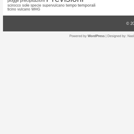
precipitazioni
piogge
temporali
sole
tempo
scirocco
specie
supervulcano
ticino
vulcano
WHG
© 2
Powered by
WordPress
| Designed by:
Nash