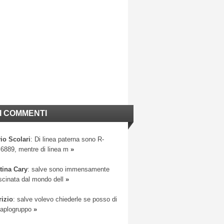
I COMMENTI
io Scolari
: Di linea paterna sono R-
6889, mentre di linea m
»
tina Cary
: salve sono immensamente
scinata dal mondo dell
»
rizio
: salve volevo chiederle se posso di
 aplogruppo
»