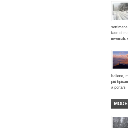
settimana,
fase di ma
invernali,
Italiana, 
più tipica
a portarsi 
MODE