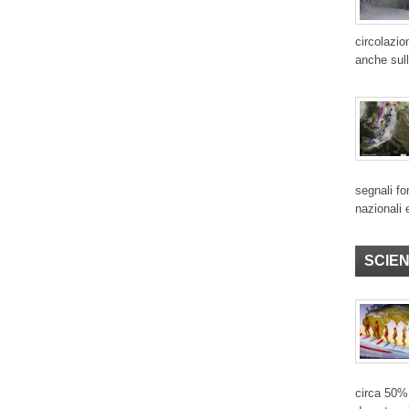
circolazio
anche sull
segnali for
nazionali 
SCIE
circa 50% 