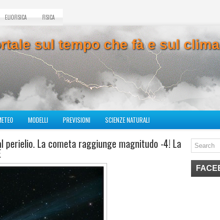
ELIOFISICA
FISICA
ortale sul tempo che fà e sul cli
METEO
MODELLI
PREVISIONI
SCIENZE NATURALI
al perielio. La cometa raggiunge magnitudo -4! La
E
FACE