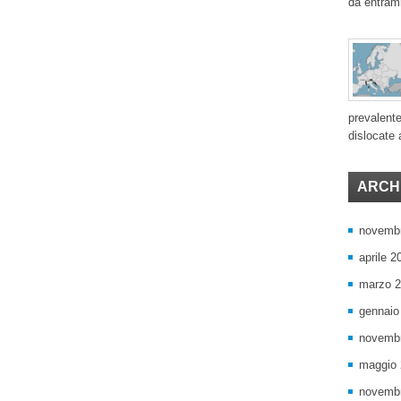
da entram
prevalente
dislocate a
ARCHI
novemb
aprile 2
marzo 
gennaio
novemb
maggio
novemb