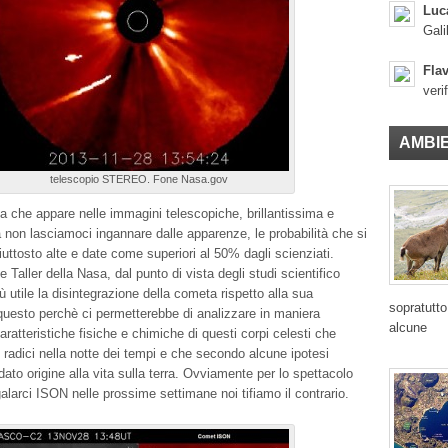
Luc
Gali
Flav
veri
AMBI
telescopio STEREO. Fone Nasa.gov
 che appare nelle immagini telescopiche, brillantissima e
 non lasciamoci ingannare dalle apparenze, le probabilità che si
iuttosto alte e date come superiori al 50% dagli scienziati.
Taller della Nasa, dal punto di vista degli studi scientifico
 utile la disintegrazione della cometa rispetto alla sua
sopratutto
uesto perchè ci permetterebbe di analizzare in maniera
alcune
aratteristiche fisiche e chimiche di questi corpi celesti che
o radici nella notte dei tempi e che secondo alcune ipotesi
ato origine alla vita sulla terra. Ovviamente per lo spettacolo
alarci ISON nelle prossime settimane noi tifiamo il contrario.