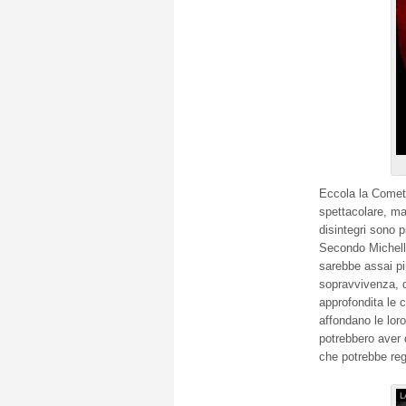
Eccola la Cometa
spettacolare, ma
disintegri sono p
Secondo Michelle 
sarebbe assai più
sopravvivenza, q
approfondita le c
affondano le lor
potrebbero aver d
che potrebbe reg