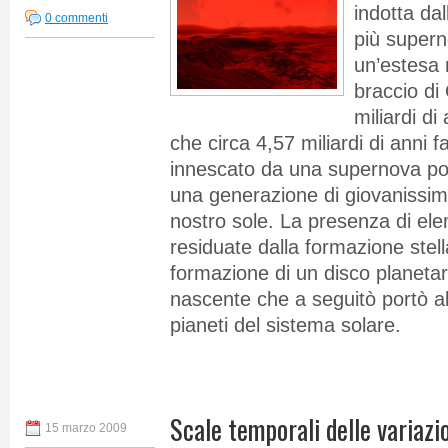
indotta dal
0 commenti
più supern
un’estesa 
braccio di
miliardi di
che circa 4,57 miliardi di anni f
innescato da una supernova por
una generazione di giovanissime s
nostro sole. La presenza di ele
residuate dalla formazione stell
formazione di un disco planetari
nascente che a seguitò portò a
pianeti del sistema solare.
Scale temporali delle variazi
15 marzo 2009