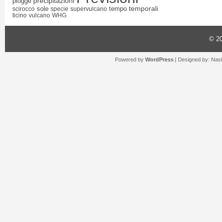
precipitazioni
piogge
temporali
sole
tempo
scirocco
specie
supervulcano
ticino
vulcano
WHG
© 2
Powered by
WordPress
| Designed by:
Nash