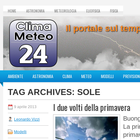
HOME
ASTRONOMIA
METEOROLOGIA
ELIOFISICA
FISICA
Il portale sul te
AMBIENTE
ASTRONOMIA
CLIMA
METEO
MODELLI
PREVISION
TAG ARCHIVES:
SOLE
I due volti della primavera
9 aprile 2013
Buongi
Leonardo Vizzi
La pri
Modelli
prima