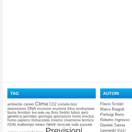
TAG
AUTORI
Clima
Flavio Scolari
ceneri
CO2
ambiente
cometa Ison
DNA
evoluzione
depressioni
eruzione
eruzione Etna
Marco Biagioli
fauna
fenotipo
flora
freddo
futuro
gelo
fine della vita
Pierluigi Berro
genetica
genotipo
geologia
glaciazioni
homo erectus
Roberto Ingrosso
homo sapiens
Immacolata
inverno
inversione termica
neve
maltempo
nubi
ISON
meteo
nevicate
passato
Daniele Sanna
Previsioni
Leonardo Vizzi