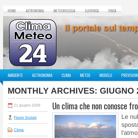
HOME
ASTRONOMIA
METEOROLOGIA
ELIOFISICA
FISICA
Il portale sul te
AMBIENTE
ASTRONOMIA
CLIMA
METEO
MODELLI
PREVISION
MONTHLY ARCHIVES:
GIUGNO 
Un clima che non conosce fro
21 giugno 2009
Le nub
Flavio Scolari
spost
Clima
l’atm