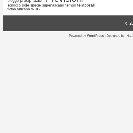
precipitazioni
piogge
temporali
sole
tempo
scirocco
specie
supervulcano
ticino
vulcano
WHG
© 2
Powered by
WordPress
| Designed by:
Nash