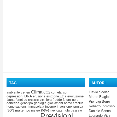
TAG
AUTORI
Clima
Flavio Scolari
ceneri
CO2
ambiente
cometa Ison
DNA
evoluzione
depressioni
eruzione
eruzione Etna
Marco Biagioli
fauna
fenotipo
flora
freddo
futuro
gelo
fine della vita
Pierluigi Berro
genetica
genotipo
geologia
glaciazioni
homo erectus
Roberto Ingrosso
homo sapiens
Immacolata
inverno
inversione termica
neve
maltempo
nubi
ISON
meteo
nevicate
passato
Daniele Sanna
Previsioni
Leonardo Vizzi