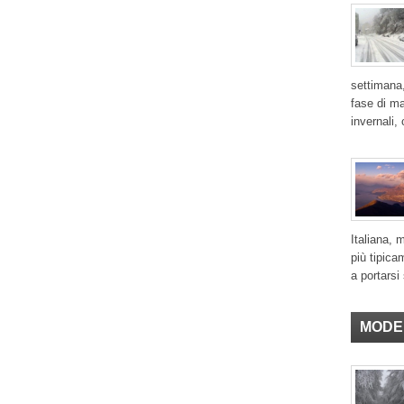
settimana,
fase di ma
invernali,
Italiana, 
più tipica
a portarsi 
MODE