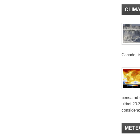
CLIM
Canada, in
pensa ad u
ultimi 20-
considera
METE