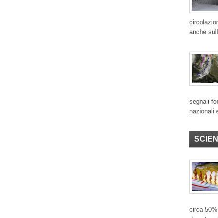
circolazio
anche sull
segnali for
nazionali 
SCIE
circa 50% 