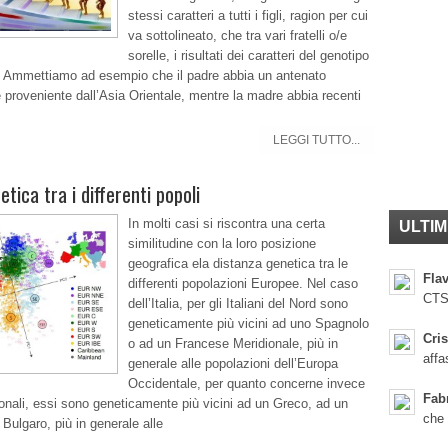
stessi caratteri a tutti i figli, ragion per cui
va sottolineato, che tra vari fratelli o/e
sorelle, i risultati dei caratteri del genotipo
. Ammettiamo ad esempio che il padre abbia un antenato
e proveniente dall’Asia Orientale, mentre la madre abbia recenti
LEGGI TUTTO...
tica tra i differenti popoli
In molti casi si riscontra una certa
ULTIM
similitudine con la loro posizione
geografica ela distanza genetica tra le
Flav
differenti popolazioni Europee. Nel caso
CTS
dell’Italia, per gli Italiani del Nord sono
geneticamente più vicini ad uno Spagnolo
Cris
o ad un Francese Meridionale, più in
affa
generale alle popolazioni dell’Europa
Occidentale, per quanto concerne invece
Fab
dionali, essi sono geneticamente più vicini ad un Greco, ad un
che
ulgaro, più in generale alle