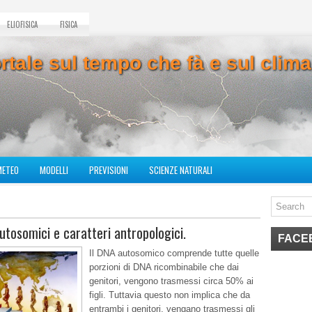
ELIOFISICA
FISICA
ortale sul tempo che fà e sul cli
METEO
MODELLI
PREVISIONI
SCIENZE NATURALI
autosomici e caratteri antropologici.
FACE
Il DNA autosomico comprende tutte quelle
porzioni di DNA ricombinabile che dai
genitori, vengono trasmessi circa 50% ai
figli. Tuttavia questo non implica che da
entrambi i genitori, vengano trasmessi gli