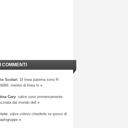
I COMMENTI
io Scolari
: Di linea paterna sono R-
6889, mentre di linea m
»
tina Cary
: salve sono immensamente
scinata dal mondo dell
»
rizio
: salve volevo chiederle se posso di
 aplogruppo
»