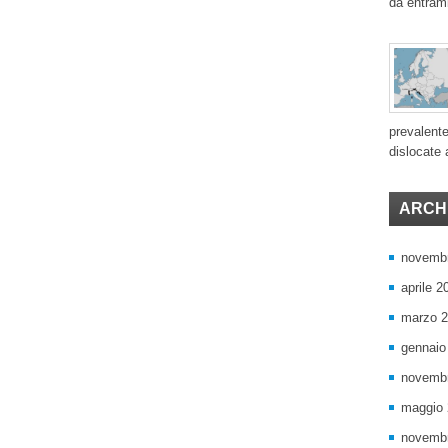
da entram
prevalente
dislocate a
ARCHI
novemb
aprile 2
marzo 
gennaio
novemb
maggio
novemb