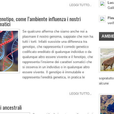
Luc
LEGGI TUTTO...
Gali
enotipo, come l’ambiente influenza i nostri
Flav
matici
veri
Se qualcuno afferma che siamo anche noi a
AMBI
plasmare il nostro genoma, sappiate che non ha
tutti i torti. Infatti sussiste una differenza tra
genotipo, che rappresenta il corredo genetico
codificato ereditato di qualunque individuo o da
qualunque altro essere vivente e il fenotipo, che
rappresenta l’insieme dei caratteri somatici che
si osserva in un individuo o in qualunque altro
essere vivente. Il genotipo è immutabile e
rappresenta l’eredità genetica, in pratica le
sopratutto
alcune
LEGGI TUTTO...
i ancestrali