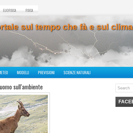
ELIOFISICA
FISICA
ortale sul tempo che fà e sul cli
METEO
MODELLI
PREVISIONI
SCIENZE NATURALI
’uomo sull’ambiente
FACE