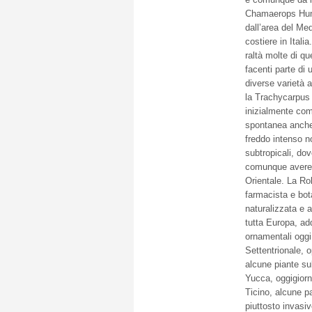
Chamaerops Humil
dall’area del Me
costiere in Italia
raltà molte di qu
facenti parte di 
diverse varietà
la Trachycarpus 
inizialmente com
spontanea anche 
freddo intenso n
subtropicali, dov
comunque avere 
Orientale. La Ro
farmacista e bot
naturalizzata e a
tutta Europa, add
ornamentali oggi 
Settentrionale, o
alcune piante su
Yucca, oggigiorn
Ticino, alcune p
piuttosto invasi