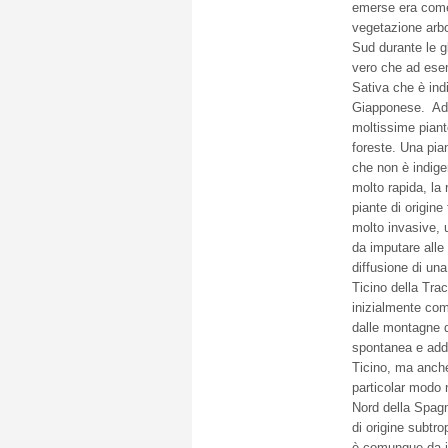
emerse era come 
vegetazione arbo
Sud durante le g
vero che ad esem
Sativa che è indi
Giapponese. Ad 
moltissime piant
foreste. Una pia
che non è indige
molto rapida, la
piante di origin
molto invasive, 
da imputare alle
diffusione di un
Ticino della Tra
inizialmente com
dalle montagne d
spontanea e addi
Ticino, ma anche
particolar modo 
Nord della Spagn
di origine subtro
è comunque da im