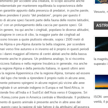
vertimento per uccidere una creatura, lo scopo assume anche
ndamentale per mantenere equilibrata la sopravivenza delle
on garantite appunto dalla presenza di predatori, in poche parole,
Vesuvio, 
ve prendere il posto “del predatore”, proprio per questo il
di alcune speci facenti parte della fauna delle nostre latitudini,
o” con un prolungamento della caccia per queste speci. Gli
ASTR
 in genere, tra qui anche i cinghiali, popolano le diverse altitudini,
tagione in cerca di cibo, la maggior parte dei cinghiali ad
ssono trovare a quote piuttosto elevate, sopra i 1500 metri di
one Alpina e pre-Alpina durante la bella stagione, per scendere
inari verso fine autunno e in inverno ed è proprio in questi periodi
o i danni maggiori all’interno di centri abitati anche della bassa
ramente anche in pianura. Un problema analogo, lo si riscontra
la magnitu
vizzera Italiana e nella regione Insubrica in generale, ma anche
superato i
la regione Alpina e della penisola Italiana, in questi ultimi anni
 la regione Appenninica che la regione Alpina, tornano ad essere
dal lupo che tende a riprendere il proprio ruolo in alcune aree,
mente potranno spingersi in alcune regioni più vicine alle aree
inghiale è un animale indigeno in Europa e nel Nord Africa, in
tende fino all’India e il Sud-Est dell’Asia verso il Giappone, Sri
ISON ormai
 Korea,come pure in America centrale e Meridionale. Il problema
verità, il
ento di questo animale è presente anche in altre aree del
uesto caso la ragione di tale fattore è da attribuirsi all’assenza