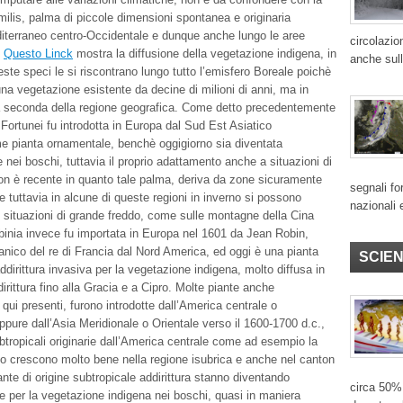
is, palma di piccole dimensioni spontanea e originaria
diterraneo centro-Occidentale e dunque anche lungo le aree
circolazio
.
Questo Linck
mostra la diffusione della vegetazione indigena, in
anche sull
este speci le si riscontrano lungo tutto l’emisfero Boreale poichè
una vegetazione esistente da decine di milioni di anni, ma in
 a seconda della regione geografica. Come detto precedentemente
Fortunei fu introdotta in Europa dal Sud Est Asiatico
e pianta ornamentale, benchè oggigiorno sia diventata
nei boschi, tuttavia il proprio adattamento anche a situazioni di
on è recente in quanto tale palma, deriva da zone sicuramente
segnali for
e tuttavia in alcune di queste regioni in inverno si possono
nazionali 
situazioni di grande freddo, come sulle montagne della Cina
binia invece fu importata in Europa nel 1601 da Jean Robin,
anico del re di Francia dal Nord America, ed oggi è una pianta
SCIE
ddirittura invasiva per la vegetazione indigena, molto diffusa in
irittura fino alla Gracia e a Cipro. Molte piante anche
qui presenti, furono introdotte dall’America centrale o
ppure dall’Asia Meridionale o Orientale verso il 1600-1700 d.c.,
btropicali originarie dall’America centrale come ad esempio la
o crescono molto bene nella regione isubrica e anche nel canton
ante di origine subtropicale addirittura stanno diventando
circa 50% 
ve per la vegetazione indigena nei boschi, quasi in maniera