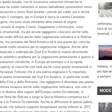
quella attuale, con le sucessive variazioni climatiche la
rea ha subito variazioni in senso latitudinare spostandosi verso
laciazioni e verso Nord durante i periodi più caldo, poi è anche
pio il castagno, qui in Europa è tipica la varietà Castanea
gena, ma sono state introdotte altre varietà di origine
settimana,
essere di origine Cinese, Giapponese o Americane, sono
fase di ma
e ornamentali, tra qui alcune oggigiorno crescono anche nelle
invernali,
nta molto diffusa anche nella vegetazione selvatica è la Robinia
na, ma proviene dal Nord America ed è una pianta qui crescita
 rende molto invasiva per la vegetazione indigena. Anche altre
e tropicale o subtropicale (Sud Est Asiatico) stanno diventando
un autentico problema per la vegetazione preesistente e questo è
 variazioni climatiche, in Europa ad esempio vi è la rapida
Italiana, 
a palma, le classiche che vedi anche come piante ornamentali in
più tipica
chycarpus Fortunei che è una palma originaria e fu importata
a portarsi 
e pianta ornamentale dal Sud Est Asiatico, in particolar modo
ella Cina e della Birmania, che oggigiorno è diventata una pianta
rittura invasiva anche nella vegetazione serlvatica, non solo in
MODE
 in diverse altre regioni dell’Europa centro-Occidentale, in
nel Nord dei Balcani e lungo la fascia Atlantica compresa tra il
a e la Francia Occidentale. Anche la diffusione di questa palma
picale che tuttavia sopporta temperature anche inferiori ai -20°C
putare alle variazioni climatiche, non è da confondere con la