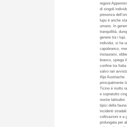
regioni Appennin
di singoli indivi
presenza dell’ors
lupo è anche sta
umano. In genere
tranquillità, du
genere tra i lupi
individui, si ha 
capobranco, ment
instaurarsi, ebbe
branco, spiega il
confine tra Ital
salvo rari avvist
Alpi Austriache.
principalmente la
Ticino è molto ra
e sopratutto cingh
nostre latitudin
tipici della faun
incidenti stradal
coltivazioni e a g
prolungata per a