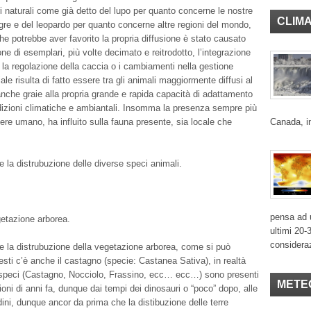
ri naturali come già detto del lupo per quanto concerne le nostre
CLIM
 tigre e del leopardo per quanto concerne altre regioni del mondo,
che potrebbe aver favorito la propria diffusione è stato causato
one di esemplari, più volte decimato e reitrodotto, l’integrazione
, la regolazione della caccia o i cambiamenti nella gestione
hiale risulta di fatto essere tra gli animali maggiormente diffusi al
che graie alla propria grande e rapida capacità di adattamento
dizioni climatiche e ambiantali. Insomma la presenza sempre più
sere umano, ha influito sulla fauna presente, sia locale che
Canada, in
 la distrubuzione delle diverse speci animali.
pensa ad u
getazione arborea.
ultimi 20-
considera
e la distrubuzione della vegetazione arborea, come si può
esti c’è anche il castagno (specie: Castanea Sativa), in realtà
 speci (Castagno, Nocciolo, Frassino, ecc… ecc…) sono presenti
METE
ioni di anni fa, dunque dai tempi dei dinosauri o “poco” dopo, alle
dini, dunque ancor da prima che la distibuzione delle terre