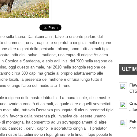
mo sulla fauna: Da alcuni anni, talvolta si sente parlare del
 di camosci, cervi, caprioli e sopratutto cinghiali nella regione
une altre regioni della penisola Italiana, sono tutti animali tipici
nostre latitudini, salvo il muflone, una capra di origine Asiatica
in Corsica e Sardegna, e solo agli inizi del ‘900 nella regione del
ino, oggi questo animale, nel 2010 nella songola regione del
ULTIM
tarono circa 300 capi ma grazie al proprio adattamento alle
iche locali, la presenza del muflone è diffusa lungo tutto il
Flav
ino e lungo l’area del medio-alto Tirreno.
CTS
ale indigeno delle nostre latitudini. La fauna locale, delle nostre
Cris
una svariata varietà di animali, al quale oltre a quelli sovracitati
affa
molti altri, tuttavia l’assenza prolungata di alcuni predatori tipici
itudini favorita dalla presenza più invasiva dell’essere umano
Fab
 di montagna, ha consentito ad un sovrapopolamenti di altre
che
nto, camosci, cervi, caprioli e sopratutto cinghiali. I predatori
lle nostre latitudini sono i lupi, gli orsi e le linci, il lupo popola le