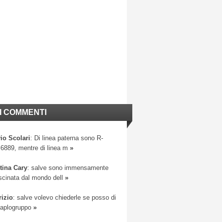
I COMMENTI
io Scolari
: Di linea paterna sono R-
6889, mentre di linea m
»
tina Cary
: salve sono immensamente
scinata dal mondo dell
»
rizio
: salve volevo chiederle se posso di
 aplogruppo
»