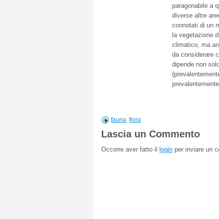
paragonabile a q
diverse altre ar
connotati di un m
la vegetazione d
climatico, ma a
da considerare c
dipende non solo
(prevalentemente 
prevalentemente 
fauna
,
flora
Lascia un Commento
Occorre aver fatto il
login
per inviare un