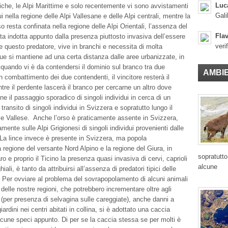
Luc
iche, le Alpi Marittime e solo recentemente vi sono avvistamenti
Gali
dui nella regione delle Alpi Vallesane e delle Alpi centrali, mentre la
o resta confinata nella regione delle Alpi Orientali, l’assenza del
Flav
ta indotta appunto dalla presenza piuttosto invasiva dell’essere
veri
 questo predatore, vive in branchi e necessita di molta
nque si mantiene ad una certa distanza dalle aree urbanizzate, in
, quando vi è da contendersi il dominio sul branco tra due
AMBI
un combattimento dei due contendenti, il vincitore resterà il
re il perdente lascerà il branco per cercarne un altro dove
ne il passaggio sporadico di singoli individui in cerca di un
 transito di singoli individui in Svizzera e sopratutto lungo il
ia e Vallese. Anche l’orso è praticamente assente in Svizzera,
amente sulle Alpi Grigionesi di singoli individui provenienti dalle
 La lince invece è presente in Svizzera, ma popola
 regione del versante Nord Alpino e la regione del Giura, in
sopratutto
ro e proprio il Ticino la presenza quasi invasiva di cervi, caprioli
alcune
iali, è tanto da attribuirsi all’assenza di predatori tipici delle
i. Per ovviare al problema del sovrapopolamento di alcuni animali
a delle nostre regioni, che potrebbero incrementare oltre agli
i (per presenza di selvagina sulle careggiate), anche danni a
iardini nei centri abitati in collina, si è adottato una caccia
lcune speci appunto. Di per se la caccia stessa se per molti è