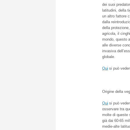
dei suoi predato
latitudini, della
un altro fattore 
dalla reintroduzi
della protezione
agricola, il cing
mondo, questo an
alle diverse con
invasiva dell’es
globale.
Qui
si può vedere
Origine della ve
Qui
si può veder
osservare tra qu
molte di queste
già dai 60-65 mil
medie-alte latitu