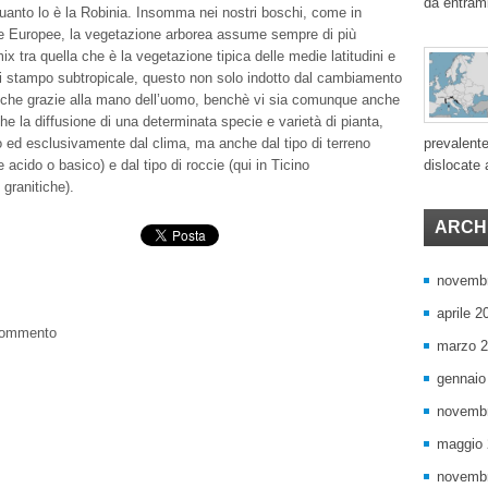
da entram
uanto lo è la Robinia. Insomma nei nostri boschi, come in
ee Europee, la vegetazione arborea assume sempre di più
ix tra quella che è la vegetazione tipica delle medie latitudini e
i stampo subtropicale, questo non solo indotto dal cambiamento
nche grazie alla mano dell’uomo, benchè vi sia comunque anche
he la diffusione di una determinata specie e varietà di pianta,
 ed esclusivamente dal clima, ma anche dal tipo di terreno
prevalente
acido o basico) e dal tipo di roccie (qui in Ticino
dislocate a
granitiche).
ARCHI
novemb
aprile 2
 commento
marzo 
gennaio
novemb
maggio
novemb