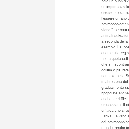
solo un buon di
un’importanza fo
diverse speci, n
l’essere umano de
sovrapopolamento 
viene “combattut
animali selvatici
a seconda della s
esempio li si po
quota sulla regi
fino a quote coll
che si riscontran
collina o più ra
non solo nella S
in altre zone del
gradualmente sia
ripopolate anche 
anche se difficil
urbanizzate. Il c
un’area che si es
Lanka, Tawand e
del sovrapopolam
mondo, anche in q