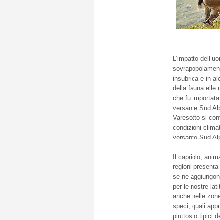
L’impatto dell’uo
sovrapopolamento
insubrica e in alc
della fauna elle 
che fu importata 
versante Sud Alp
Varesotto si con
condizioni climat
versante Sud Alp
Il capriolo, anim
regioni presenta 
se ne aggiungono 
per le nostre lat
anche nelle zone
speci, quali appu
piuttosto tipici de