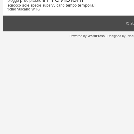
precipitazioni
piogge
temporali
sole
tempo
scirocco
specie
supervulcano
ticino
vulcano
WHG
© 2
Powered by
WordPress
| Designed by:
Nash