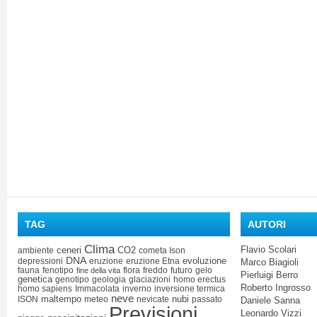
TAG
AUTORI
Clima
Flavio Scolari
ceneri
CO2
ambiente
cometa Ison
DNA
evoluzione
depressioni
eruzione
eruzione Etna
Marco Biagioli
fauna
fenotipo
flora
freddo
futuro
gelo
fine della vita
Pierluigi Berro
genetica
genotipo
geologia
glaciazioni
homo erectus
Roberto Ingrosso
homo sapiens
Immacolata
inverno
inversione termica
neve
maltempo
nubi
ISON
meteo
nevicate
passato
Daniele Sanna
Previsioni
Leonardo Vizzi