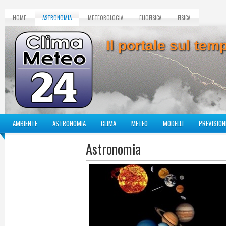
HOME
ASTRONOMIA
METEOROLOGIA
ELIOFISICA
FISICA
Il portale sul te
AMBIENTE
ASTRONOMIA
CLIMA
METEO
MODELLI
PREVISION
Astronomia