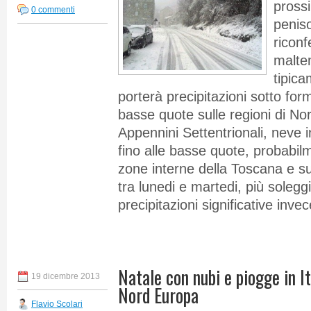
pross
0 commenti
peniso
ricon
malte
tipica
porterà precipitazioni sotto form
basse quote sulle regioni di Nord
Appennini Settentrionali, neve
fino alle basse quote, probabil
zone interne della Toscana e 
tra lunedi e martedi, più solegg
precipitazioni significative invec
Natale con nubi e piogge in I
19 dicembre 2013
Nord Europa
Flavio Scolari