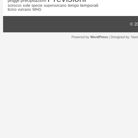
precipitazioni
piogge
temporali
sole
tempo
scirocco
specie
supervulcano
ticino
vulcano
WHG
© 2
Powered by
WordPress
| Designed by:
Nash