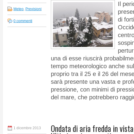
Il per
Meteo
,
Previsioni
prese
di for
0 commenti
Occide
centro
sospi
pertur
una di esse riuscirà probabilmen
tempo meteorologico anche sulla
proprio tra il 25 e il 26 del me
sarà presente una vasta e prof
pressione, con minimi di pression
del mare, che potrebbero raggi
Ondata di aria fredda in vist
1 dicembre 2013