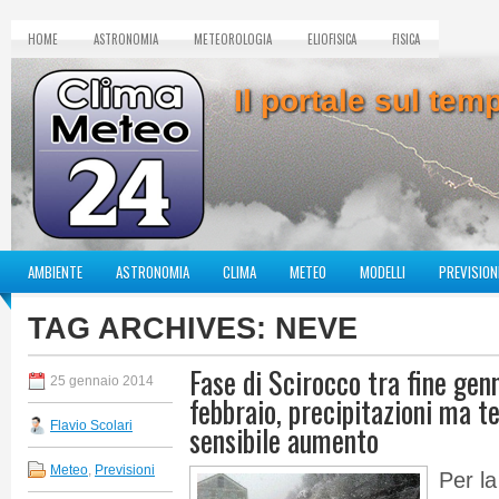
HOME
ASTRONOMIA
METEOROLOGIA
ELIOFISICA
FISICA
Il portale sul te
AMBIENTE
ASTRONOMIA
CLIMA
METEO
MODELLI
PREVISION
TAG ARCHIVES:
NEVE
Fase di Scirocco tra fine genn
25 gennaio 2014
febbraio, precipitazioni ma t
Flavio Scolari
sensibile aumento
Meteo
,
Previsioni
Per la