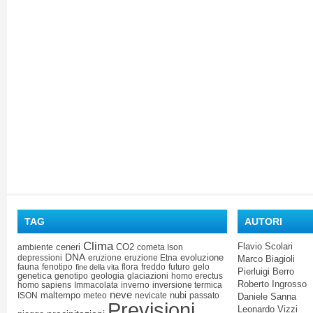
TAG
AUTORI
Clima
Flavio Scolari
ceneri
CO2
ambiente
cometa Ison
DNA
evoluzione
depressioni
eruzione
eruzione Etna
Marco Biagioli
fauna
fenotipo
flora
freddo
futuro
gelo
fine della vita
Pierluigi Berro
genetica
genotipo
geologia
glaciazioni
homo erectus
Roberto Ingrosso
homo sapiens
Immacolata
inverno
inversione termica
neve
maltempo
nubi
ISON
meteo
nevicate
passato
Daniele Sanna
Previsioni
Leonardo Vizzi