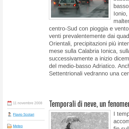
basso 
Ionio,
maltem
centro-Sud con pioggia e vento
venti prevalentemente dai quad
Orientali, precipitazioni più inte
mese sulla Calabria Ionica, sulla
successivamente a inizio dicemb
del medio-basso Adriatico. Anch
Settentrionali vedranno una cer
Temporali di neve, un fenomen
11 novembre 2008
I temp
Flavio Scolari
accom
Meteo
fin su