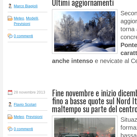
Ultimi aggiornamenti
Marco Biagioli
Second
Meteo
,
Modelli
,
aggior
Previsioni
torna
concre
0 commenti
Ponte
carat
anche intenso
e nevicate al C
Fine novembre e inizio dicemb
28 novembre 2013
fino a basse quote sul Nord It
Flavio Scolari
maltempo su parte del centr
Meteo
,
Previsioni
Situaz
forma
0 commenti
bassa 