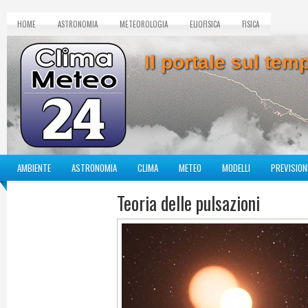
HOME
ASTRONOMIA
METEOROLOGIA
ELIOFISICA
FISICA
Il portale sul te
AMBIENTE
ASTRONOMIA
CLIMA
METEO
MODELLI
PREVISION
Teoria delle pulsazioni