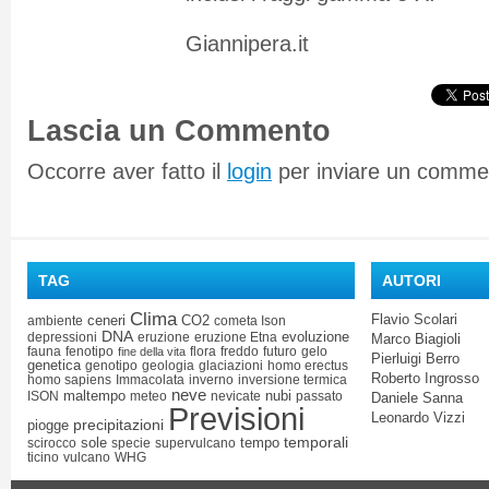
Giannipera.it
Lascia un Commento
Occorre aver fatto il
login
per inviare un comme
TAG
AUTORI
Clima
Flavio Scolari
ceneri
CO2
ambiente
cometa Ison
DNA
evoluzione
depressioni
eruzione
eruzione Etna
Marco Biagioli
fauna
fenotipo
flora
freddo
futuro
gelo
fine della vita
Pierluigi Berro
genetica
genotipo
geologia
glaciazioni
homo erectus
Roberto Ingrosso
homo sapiens
Immacolata
inverno
inversione termica
neve
maltempo
nubi
ISON
meteo
nevicate
passato
Daniele Sanna
Previsioni
Leonardo Vizzi
precipitazioni
piogge
temporali
sole
tempo
scirocco
specie
supervulcano
ticino
vulcano
WHG