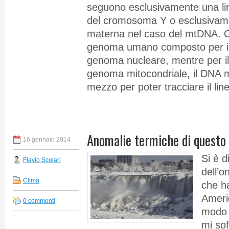
seguono esclusivamente una li
del cromosoma Y o esclusivame
materna nel caso del mtDNA. O
genoma umano composto per il
genoma nucleare, mentre per i
genoma mitocondriale, il DNA mi
mezzo per poter tracciare il lin
Anomalie termiche di questo
16 gennaio 2014
Si è 
Flavio Scolari
dell’o
Clima
che ha
Americ
0 commenti
modo i
mi so