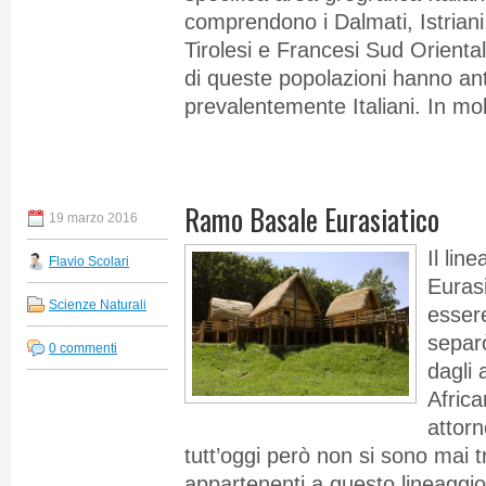
comprendono i Dalmati, Istriani, 
Tirolesi e Francesi Sud Orientali.
di queste popolazioni hanno ant
prevalentemente Italiani. In molt
Ramo Basale Eurasiatico
19 marzo 2016
Il lin
Flavio Scolari
Eurasi
Scienze Naturali
essere
separ
0 commenti
dagli 
Africa
attorn
tutt’oggi però non si sono mai t
appartenenti a questo lineaggio