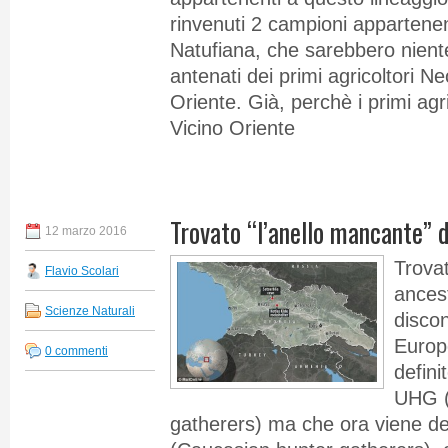
rinvenuti 2 campioni appartenent
Natufiana, che sarebbero niente
antenati dei primi agricoltori Neo
Oriente. Già, perchè i primi agric
Vicino Oriente
Trovato “l’anello mancante” d
12 marzo 2016
Trovat
Flavio Scolari
ancest
Scienze Naturali
discon
Europ
0 commenti
defini
UHG (
gatherers) ma che ora viene d