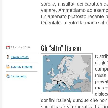
sorelle, i risultati dei caratteri
variare. Ammettiamo ad esempi
un antenato piuttosto recente p
Orientale, mentre la madre abb
Gli “altri” Italiani
24 aprile 2016
Distri
Flavio Scolari
degli 
Scienze Naturali
campi
tratta
0 commenti
preval
ma con
disloc
confini Italiani, dunque che no
specifica area grografica Itali