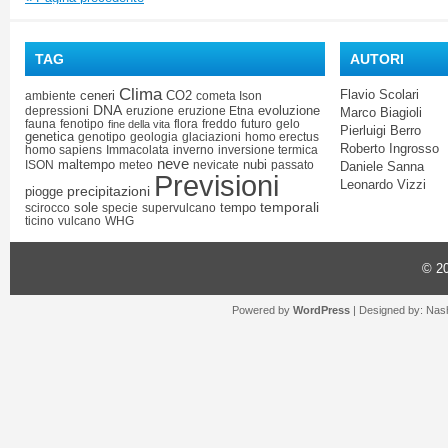
TAG
AUTORI
Clima
Flavio Scolari
ceneri
CO2
ambiente
cometa Ison
DNA
evoluzione
depressioni
eruzione
eruzione Etna
Marco Biagioli
fauna
fenotipo
flora
freddo
futuro
gelo
fine della vita
Pierluigi Berro
genetica
genotipo
geologia
glaciazioni
homo erectus
Roberto Ingrosso
homo sapiens
Immacolata
inverno
inversione termica
neve
maltempo
nubi
ISON
meteo
nevicate
passato
Daniele Sanna
Previsioni
Leonardo Vizzi
precipitazioni
piogge
temporali
sole
tempo
scirocco
specie
supervulcano
ticino
vulcano
WHG
© 2
Powered by
WordPress
| Designed by:
Nash