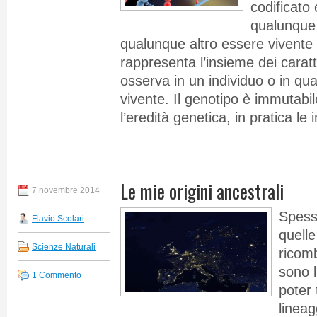
codificato 
qualunque 
qualunque altro essere vivente e
rappresenta l’insieme dei caratt
osserva in un individuo o in qu
vivente. Il genotipo è immutabi
l’eredità genetica, in pratica le
Le mie origini ancestrali
7 novembre 2014
Spesso
Flavio Scolari
quelle
Scienze Naturali
ricomb
sono 
1 Commento
poter 
lineag