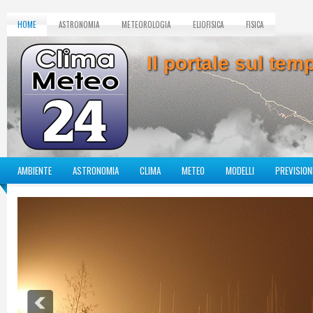
HOME
ASTRONOMIA
METEOROLOGIA
ELIOFISICA
FISICA
Il portale sul te
AMBIENTE
ASTRONOMIA
CLIMA
METEO
MODELLI
PREVISION