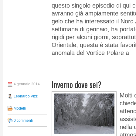
questo singolo episodio di qui c
avranno già ampiamente sentito
gelo che ha interessato il Nord
settimana di gennaio, ha portato
rigidi per alcuni giorni, sopratt
Orientale, questa è stata favor
anomala del Vortice Polare a
Inverno dove sei?
4 gennaio 2014
Molti 
Leonardo Vizzi
chied
Modelli
atten
assist
0 commenti
nella 
atmosf