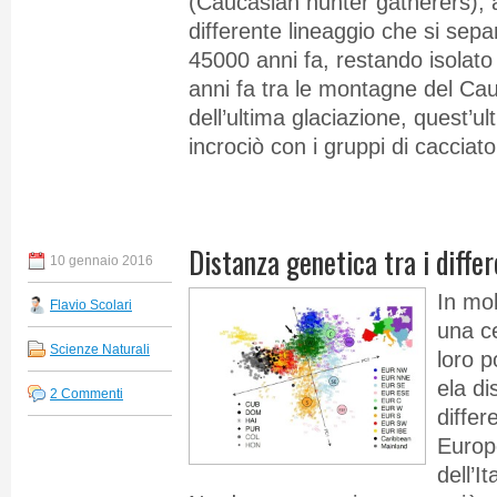
(Caucasian hunter gatherers), 
differente lineaggio che si separ
45000 anni fa, restando isolato
anni fa tra le montagne del Ca
dell’ultima glaciazione, quest’u
incrociò con i gruppi di cacciator
Distanza genetica tra i differ
10 gennaio 2016
In mol
Flavio Scolari
una ce
Scienze Naturali
loro p
ela di
2 Commenti
differ
Europ
dell’It