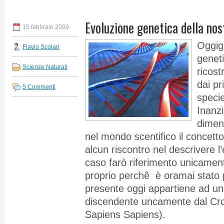
Evoluzione genetica della nos
15 febbraio 2009
Oggigi
Flavio Scolari
genet
Scienze Naturali
ricost
dai pr
5 Commenti
specie
Inanz
dimen
nel mondo scentifico il concett
alcun riscontro nel descrivere 
caso farò riferimento unicament
proprio perchê è oramai stato 
presente oggi appartiene ad un
discendente uncamente dal C
Sapiens Sapiens).