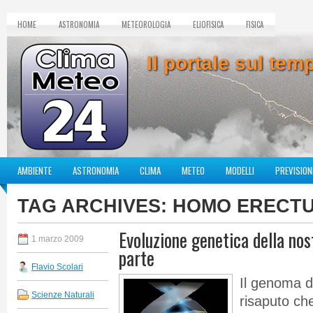
HOME
ASTRONOMIA
METEOROLOGIA
ELIOFISICA
FISICA
Il portale sul te
AMBIENTE
ASTRONOMIA
CLIMA
METEO
MODELLI
PREVISION
TAG ARCHIVES:
HOMO ERECT
Evoluzione genetica della nos
1 marzo 2009
parte
Flavio Scolari
Il genoma d
Scienze Naturali
risaputo che