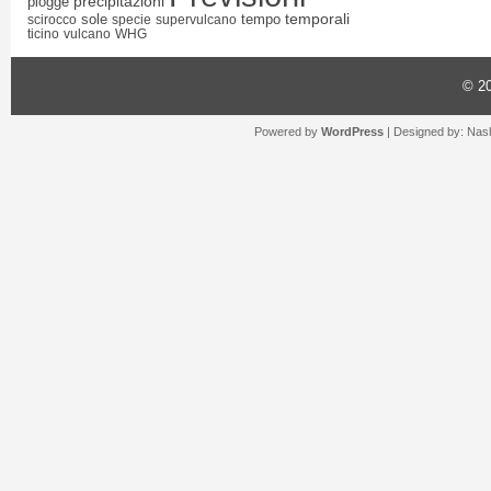
precipitazioni
piogge
temporali
sole
tempo
scirocco
specie
supervulcano
ticino
vulcano
WHG
© 2
Powered by
WordPress
| Designed by:
Nash