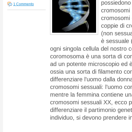
possiedono 
1 Commento
cromosomi p
cromosomi d
coppie di 
(non sessua
è sessuale (
ogni singola cellula del nostro 
coromosoma è una sorta di corp
ad un potente microscopio ed è
ossia una sorta di filamento co
differenziare l’uomo dalla donn
cromosomi sessuali: l’uomo co
mentre la femmina contiene un
cromosomi sessuali XX, ecco p
differenziare il partimonio genet
individuo, si devono prendere i