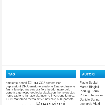
TAG
AUTORI
Clima
Flavio Scolari
ceneri
CO2
ambiente
cometa Ison
DNA
evoluzione
depressioni
eruzione
eruzione Etna
Marco Biagioli
fauna
fenotipo
flora
freddo
futuro
gelo
fine della vita
Pierluigi Berro
genetica
genotipo
geologia
glaciazioni
homo erectus
Roberto Ingrosso
homo sapiens
Immacolata
inverno
inversione termica
neve
maltempo
nubi
ISON
meteo
nevicate
passato
Daniele Sanna
Previsioni
Leonardo Vizzi