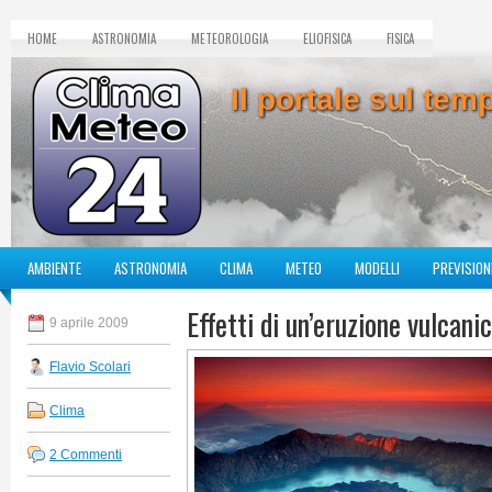
HOME
ASTRONOMIA
METEOROLOGIA
ELIOFISICA
FISICA
Il portale sul te
AMBIENTE
ASTRONOMIA
CLIMA
METEO
MODELLI
PREVISION
Effetti di un’eruzione vulcani
9 aprile 2009
Flavio Scolari
Clima
2 Commenti