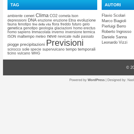
TAG
AUTORI
Clima
Flavio Scolari
ceneri
CO2
ambiente
cometa Ison
DNA
evoluzione
depressioni
eruzione
eruzione Etna
Marco Biagioli
fauna
fenotipo
flora
freddo
futuro
gelo
fine della vita
Pierluigi Berro
genetica
genotipo
geologia
glaciazioni
homo erectus
Roberto Ingrosso
homo sapiens
Immacolata
inverno
inversione termica
neve
maltempo
nubi
ISON
meteo
nevicate
passato
Daniele Sanna
Previsioni
Leonardo Vizzi
precipitazioni
piogge
temporali
sole
tempo
scirocco
specie
supervulcano
ticino
vulcano
WHG
© 2
Powered by
WordPress
| Designed by:
Nash