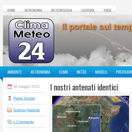
HOME
ASTRONOMIA
METEOROLOGIA
ELIOFISICA
FISICA
Il portale sul te
AMBIENTE
ASTRONOMIA
CLIMA
METEO
MODELLI
PREVISION
I nostri antenati identici
30 maggio 2013
Flavio Scolari
Scienze Naturali
1 Commento