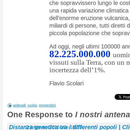
che sopravvissero lungo le cost
una rapida variazione climatica
dell’enorme eruzione vulcanica,
miliardi di persone, tutti dirett
piccola popolazione che sopravv
Ad oggi, negli ultimi 100000 an
82.225.000.000
uomin
vissuti sulla Terra, con un 
incertezza dell’1%.
Flavio Scolari
antenati
,
cugini
,
progenitori
One Response to
I nostri antena
Distanza genetica tra i differenti popoli | C
2 febbraio 2016 alle 19:53