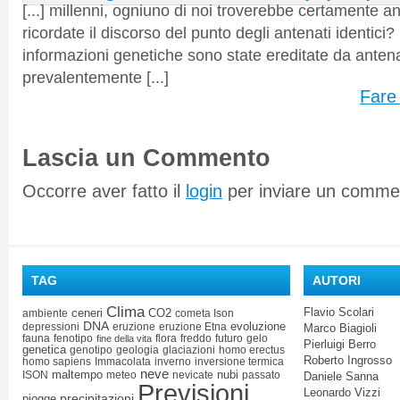
[...] millenni, ogniuno di noi troverebbe certamente an
ricordate il discorso del punto degli antenati identici?
informazioni genetiche sono state ereditate da antenat
prevalentemente [...]
Fare 
Lascia un Commento
Occorre aver fatto il
login
per inviare un comme
TAG
AUTORI
Clima
Flavio Scolari
ceneri
CO2
ambiente
cometa Ison
DNA
evoluzione
depressioni
eruzione
eruzione Etna
Marco Biagioli
fauna
fenotipo
flora
freddo
futuro
gelo
fine della vita
Pierluigi Berro
genetica
genotipo
geologia
glaciazioni
homo erectus
Roberto Ingrosso
homo sapiens
Immacolata
inverno
inversione termica
neve
maltempo
nubi
ISON
meteo
nevicate
passato
Daniele Sanna
Previsioni
Leonardo Vizzi
precipitazioni
piogge