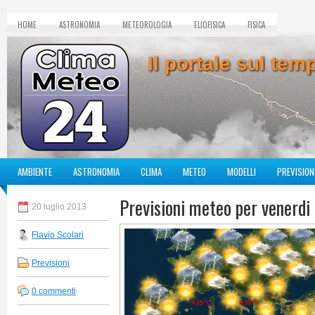
HOME
ASTRONOMIA
METEOROLOGIA
ELIOFISICA
FISICA
Il portale sul te
AMBIENTE
ASTRONOMIA
CLIMA
METEO
MODELLI
PREVISION
Previsioni meteo per venerdi
20 luglio 2013
Flavio Scolari
Previsioni
0 commenti