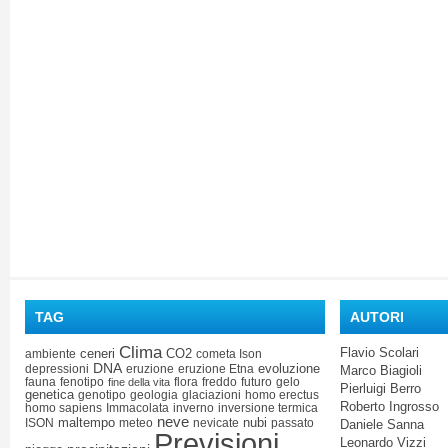
TAG
AUTORI
Clima
Flavio Scolari
ceneri
CO2
ambiente
cometa Ison
DNA
evoluzione
depressioni
eruzione
eruzione Etna
Marco Biagioli
fauna
fenotipo
flora
freddo
futuro
gelo
fine della vita
Pierluigi Berro
genetica
genotipo
geologia
glaciazioni
homo erectus
Roberto Ingrosso
homo sapiens
Immacolata
inverno
inversione termica
neve
maltempo
nubi
ISON
meteo
nevicate
passato
Daniele Sanna
Previsioni
Leonardo Vizzi