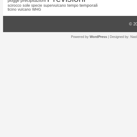
precipitazioni
piogge
temporali
sole
tempo
scirocco
specie
supervulcano
ticino
vulcano
WHG
© 2
Powered by
WordPress
| Designed by:
Nash