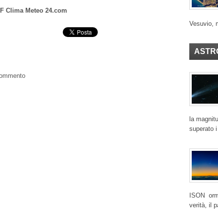
FF Clima Meteo 24.com
Vesuvio, 
ASTR
 commento
la magnitu
superato i
ISON ormai
verità, il