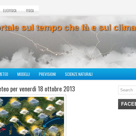
ELIOFISICA
FISICA
ortale sul tempo che fà e sul cli
METEO
MODELLI
PREVISIONI
SCIENZE NATURALI
eteo per venerdi 18 ottobre 2013
FACE