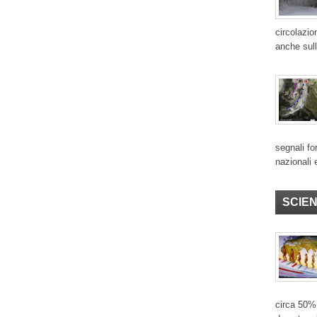
circolazio
anche sull
segnali for
nazionali 
SCIE
circa 50% 