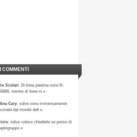
I COMMENTI
io Scolari
: Di linea paterna sono R-
6889, mentre di linea m
»
tina Cary
: salve sono immensamente
scinata dal mondo dell
»
rizio
: salve volevo chiederle se posso di
 aplogruppo
»