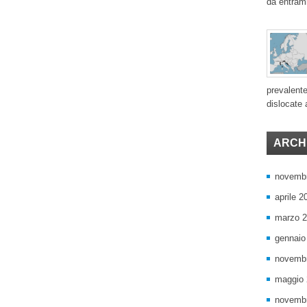
da entram
prevalente
dislocate a
ARCHI
novemb
aprile 2
marzo 
gennaio
novemb
maggio
novemb