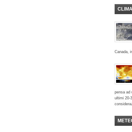
CLIM
Canada, in
pensa ad u
ultimi 20-
considera
METE