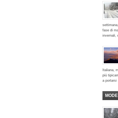
settimana,
fase di ma
invernali,
Italiana, 
più tipica
a portarsi 
MODE