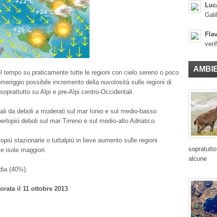
Luc
Gali
Flav
veri
AMBI
l tempo su praticamente tutte le regioni con cielo sereno o poco
meriggio possibile incremento della nuvolosità sulle regioni di
oprattutto su Alpi e pre-Alpi centro-Occidentali.
nali da deboli a moderati sul mar Ionio e sul medio-basso
perlopiù deboli sul mar Tirreno e sul medio-alto Adriatico.
più stazionarie o tuttalpiù in lieve aumento sulle regioni
sopratutto
le isole maggiori.
alcune
edia (40%).
orata il 11 ottobre 2013