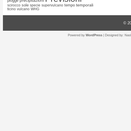
precipitazioni
piogge
temporali
sole
tempo
scirocco
specie
supervulcano
ticino
vulcano
WHG
© 2
Powered by
WordPress
| Designed by:
Nash