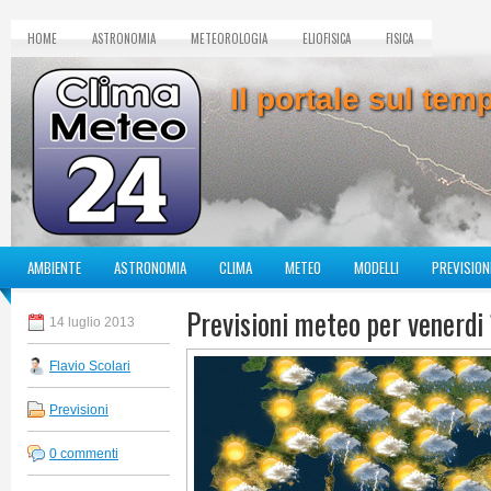
HOME
ASTRONOMIA
METEOROLOGIA
ELIOFISICA
FISICA
Il portale sul te
AMBIENTE
ASTRONOMIA
CLIMA
METEO
MODELLI
PREVISION
Previsioni meteo per venerdi 
14 luglio 2013
Flavio Scolari
Previsioni
0 commenti