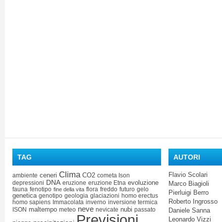
TAG
AUTORI
Clima
Flavio Scolari
ceneri
CO2
ambiente
cometa Ison
DNA
evoluzione
depressioni
eruzione
eruzione Etna
Marco Biagioli
fauna
fenotipo
flora
freddo
futuro
gelo
fine della vita
Pierluigi Berro
genetica
genotipo
geologia
glaciazioni
homo erectus
Roberto Ingrosso
homo sapiens
Immacolata
inverno
inversione termica
neve
maltempo
nubi
ISON
meteo
nevicate
passato
Daniele Sanna
Previsioni
Leonardo Vizzi