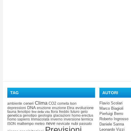
TAG
AUTORI
Clima
Flavio Scolari
ceneri
CO2
ambiente
cometa Ison
DNA
evoluzione
depressioni
eruzione
eruzione Etna
Marco Biagioli
fauna
fenotipo
flora
freddo
futuro
gelo
fine della vita
Pierluigi Berro
genetica
genotipo
geologia
glaciazioni
homo erectus
Roberto Ingrosso
homo sapiens
Immacolata
inverno
inversione termica
neve
maltempo
nubi
ISON
meteo
nevicate
passato
Daniele Sanna
Previsioni
Leonardo Vizzi