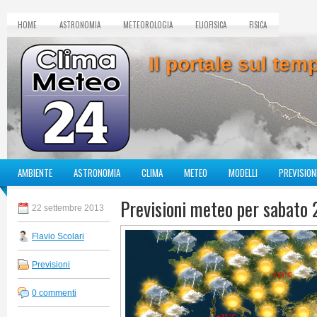
HOME
ASTRONOMIA
METEOROLOGIA
ELIOFISICA
FISICA
Il portale sul te
AMBIENTE
ASTRONOMIA
CLIMA
METEO
MODELLI
PREVISION
Previsioni meteo per sabato
22 settembre 2013
Flavio Scolari
Previsioni
0 commenti