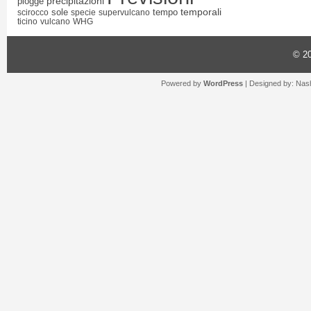
precipitazioni
piogge
temporali
sole
tempo
scirocco
specie
supervulcano
ticino
vulcano
WHG
© 2
Powered by
WordPress
| Designed by:
Nash