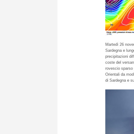
Martedì 26 novem
Sardegna e lungo
precipitazioni di
coste del versant
rovescio sparso s
Orientali da mode
di Sardegna e su