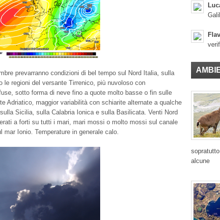
Luc
Gali
Flav
veri
AMBI
bre prevarranno condizioni di bel tempo sul Nord Italia, sulla
 le regioni del versante Tirrenico, più nuvoloso con
ffuse, sotto forma di neve fino a quote molto basse o fin sulle
e Adriatico, maggior variabilità con schiarite alternate a qualche
ulla Sicilia, sulla Calabria Ionica e sulla Basilicata. Venti Nord
rati a forti su tutti i mari, mari mossi o molto mossi sul canale
l mar Ionio. Temperature in generale calo.
sopratutto
alcune