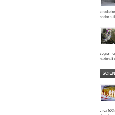
circolazio
anche sull
segnali for
nazionali 
SCIE
circa 50% 