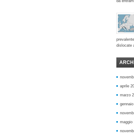
da entram
prevalente
dislocate a
ARCHI
novemb
aprile 2
marzo 
gennaio
novemb
maggio
novemb