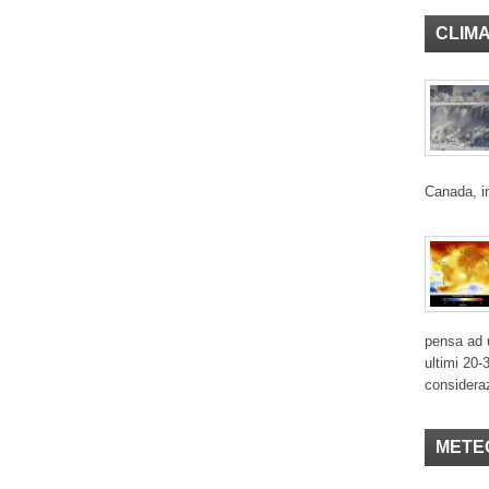
CLIM
Canada, in
pensa ad u
ultimi 20-
considera
METE