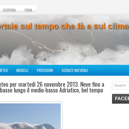
ELIOFISICA
FISICA
ortale sul tempo che fà e sul cli
METEO
MODELLI
PREVISIONI
SCIENZE NATURALI
eteo per martedi 26 novembre 2013. Neve fino a
basse lungo il medio-basso Adriatico, bel tempo
FACE