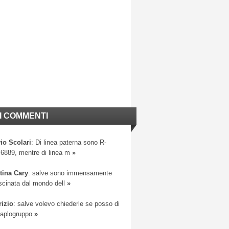
I COMMENTI
io Scolari
: Di linea paterna sono R-
6889, mentre di linea m
»
tina Cary
: salve sono immensamente
scinata dal mondo dell
»
rizio
: salve volevo chiederle se posso di
 aplogruppo
»