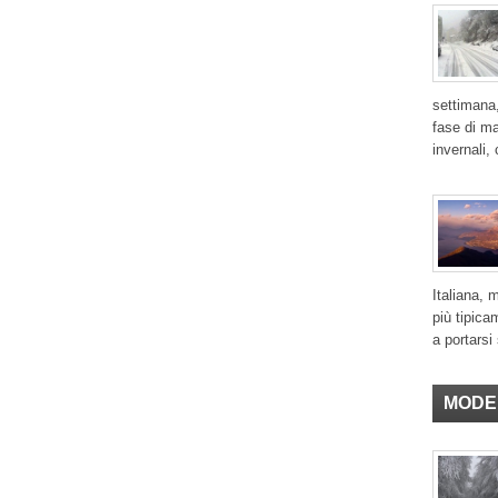
settimana,
fase di ma
invernali,
Italiana, 
più tipica
a portarsi 
MODE