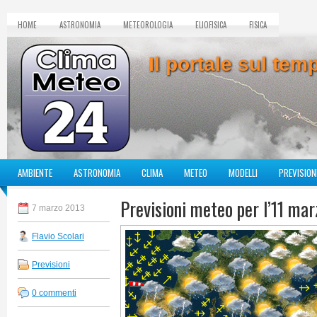
HOME
ASTRONOMIA
METEOROLOGIA
ELIOFISICA
FISICA
Il portale sul te
AMBIENTE
ASTRONOMIA
CLIMA
METEO
MODELLI
PREVISION
Previsioni meteo per l’11 ma
7 marzo 2013
Flavio Scolari
Previsioni
0 commenti