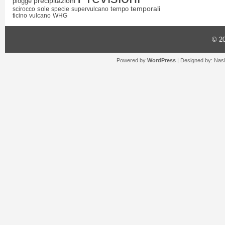
precipitazioni
piogge
temporali
sole
tempo
scirocco
specie
supervulcano
ticino
vulcano
WHG
© 2
Powered by
WordPress
| Designed by:
Nash