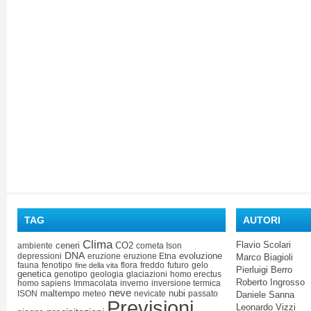
TAG
AUTORI
Clima
Flavio Scolari
ceneri
CO2
ambiente
cometa Ison
DNA
evoluzione
depressioni
eruzione
eruzione Etna
Marco Biagioli
fauna
fenotipo
flora
freddo
futuro
gelo
fine della vita
Pierluigi Berro
genetica
genotipo
geologia
glaciazioni
homo erectus
Roberto Ingrosso
homo sapiens
Immacolata
inverno
inversione termica
neve
maltempo
nubi
ISON
meteo
nevicate
passato
Daniele Sanna
Previsioni
Leonardo Vizzi