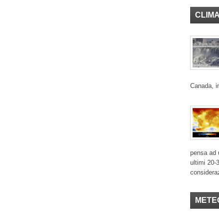
CLIM
Canada, in
pensa ad u
ultimi 20-
considera
METE