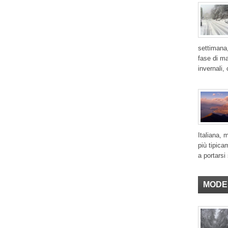
settimana,
fase di ma
invernali,
Italiana, 
più tipica
a portarsi 
MODE