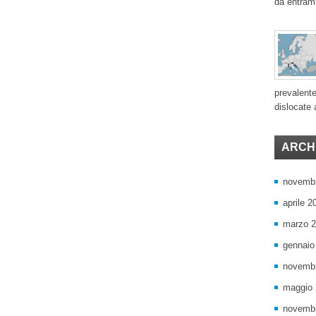
da entram
prevalente
dislocate a
ARCHI
novemb
aprile 2
marzo 
gennaio
novemb
maggio
novemb