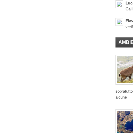
Luc
Gali
Flav
veri
AMBI
sopratutto
alcune