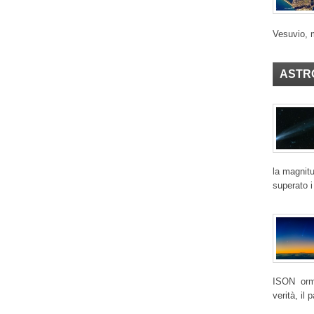
Vesuvio, 
ASTR
la magnitu
superato i
ISON ormai
verità, il