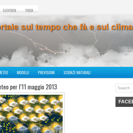
ELIOFISICA
FISICA
ortale sul tempo che fà e sul cli
METEO
MODELLI
PREVISIONI
SCIENZE NATURALI
eteo per l’11 maggio 2013
FACE