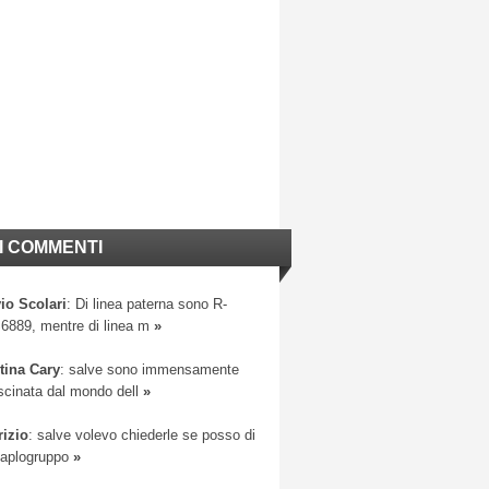
I COMMENTI
io Scolari
: Di linea paterna sono R-
6889, mentre di linea m
»
tina Cary
: salve sono immensamente
scinata dal mondo dell
»
rizio
: salve volevo chiederle se posso di
 aplogruppo
»