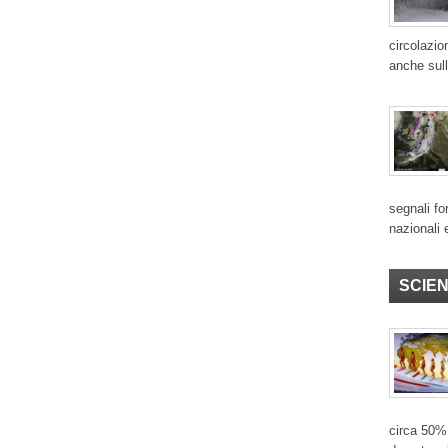
circolazio
anche sull
segnali for
nazionali 
SCIE
circa 50% 