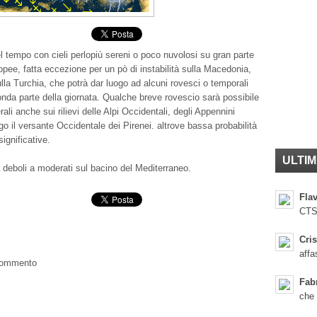
l tempo con cieli perlopiù sereni o poco nuvolosi su gran parte
opee, fatta eccezione per un pò di instabilità sulla Macedonia,
ulla Turchia, che potrà dar luogo ad alcuni rovesci o temporali
onda parte della giornata. Qualche breve rovescio sarà possibile
rali anche sui rilievi delle Alpi Occidentali, degli Appennini
go il versante Occidentale dei Pirenei. altrove bassa probabilità
significative.
ULTIM
a deboli a moderati sul bacino del Mediterraneo.
Flav
CTS
Cris
affa
 commento
Fab
che