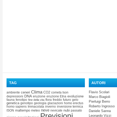
TAG
AUTORI
Clima
Flavio Scolari
ceneri
CO2
ambiente
cometa Ison
DNA
evoluzione
depressioni
eruzione
eruzione Etna
Marco Biagioli
fauna
fenotipo
flora
freddo
futuro
gelo
fine della vita
Pierluigi Berro
genetica
genotipo
geologia
glaciazioni
homo erectus
Roberto Ingrosso
homo sapiens
Immacolata
inverno
inversione termica
neve
maltempo
nubi
ISON
meteo
nevicate
passato
Daniele Sanna
Previsioni
Leonardo Vizzi