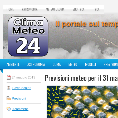
HOME
ASTRONOMIA
METEOROLOGIA
ELIOFISICA
FISICA
Il portale sul te
AMBIENTE
ASTRONOMIA
CLIMA
METEO
MODELLI
PREVISION
Previsioni meteo per il 31 m
24 maggio 2013
Flavio Scolari
Previsioni
0 commenti