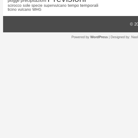
precipitazioni
piogge
temporali
sole
tempo
scirocco
specie
supervulcano
ticino
vulcano
WHG
© 2
Powered by
WordPress
| Designed by:
Nash