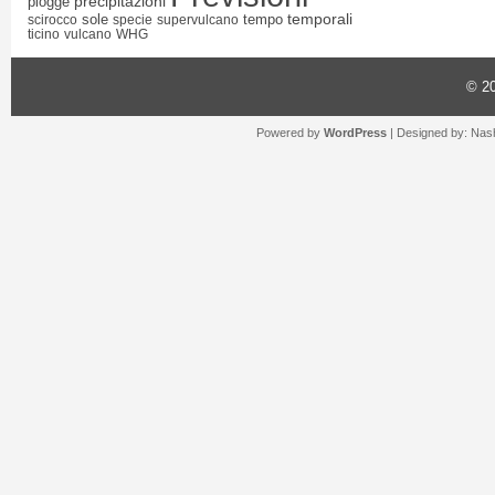
precipitazioni
piogge
temporali
sole
tempo
scirocco
specie
supervulcano
ticino
vulcano
WHG
© 2
Powered by
WordPress
| Designed by:
Nash