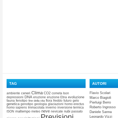
TAG
AUTORI
Clima
Flavio Scolari
ceneri
CO2
ambiente
cometa Ison
DNA
evoluzione
depressioni
eruzione
eruzione Etna
Marco Biagioli
fauna
fenotipo
flora
freddo
futuro
gelo
fine della vita
Pierluigi Berro
genetica
genotipo
geologia
glaciazioni
homo erectus
Roberto Ingrosso
homo sapiens
Immacolata
inverno
inversione termica
neve
maltempo
nubi
ISON
meteo
nevicate
passato
Daniele Sanna
Previsioni
Leonardo Vizzi