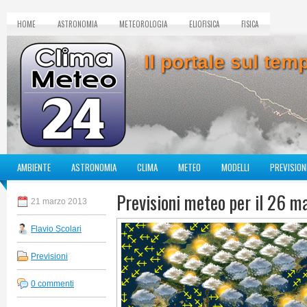
HOME
ASTRONOMIA
METEOROLOGIA
ELIOFISICA
FISICA
Il portale sul te
AMBIENTE
ASTRONOMIA
CLIMA
METEO
MODELLI
PREVISION
Previsioni meteo per il 26 m
21 marzo 2013
Flavio Scolari
Previsioni
0 commenti