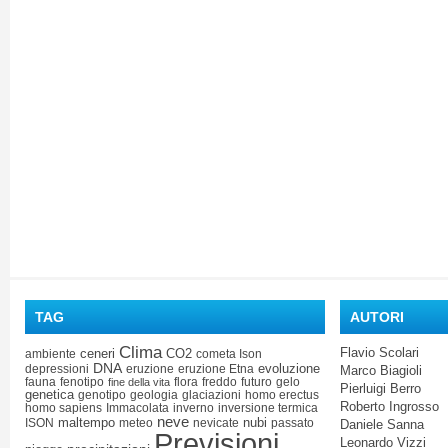
TAG
AUTORI
Clima
Flavio Scolari
ceneri
CO2
ambiente
cometa Ison
DNA
evoluzione
depressioni
eruzione
eruzione Etna
Marco Biagioli
fauna
fenotipo
flora
freddo
futuro
gelo
fine della vita
Pierluigi Berro
genetica
genotipo
geologia
glaciazioni
homo erectus
Roberto Ingrosso
homo sapiens
Immacolata
inverno
inversione termica
neve
maltempo
nubi
ISON
meteo
nevicate
passato
Daniele Sanna
Previsioni
Leonardo Vizzi