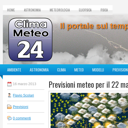
HOME
ASTRONOMIA
METEOROLOGIA
ELIOFISICA
FISICA
Il portale sul te
AMBIENTE
ASTRONOMIA
CLIMA
METEO
MODELLI
PREVISION
Previsioni meteo per il 22 m
16 marzo 2013
Flavio Scolari
Previsioni
0 commenti