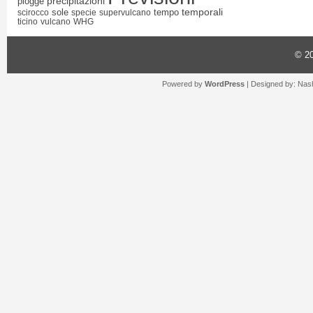
precipitazioni
piogge
temporali
sole
tempo
scirocco
specie
supervulcano
ticino
vulcano
WHG
© 2
Powered by
WordPress
| Designed by:
Nash