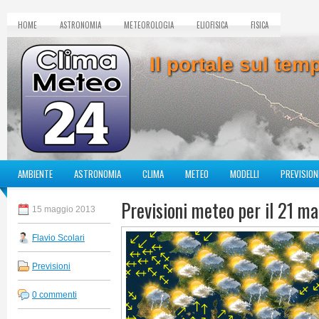
HOME
ASTRONOMIA
METEOROLOGIA
ELIOFISICA
FISICA
Il portale sul te
AMBIENTE
ASTRONOMIA
CLIMA
METEO
MODELLI
PREVISION
Previsioni meteo per il 21 m
15 maggio 2013
Flavio Scolari
Previsioni
0 commenti