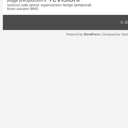
precipitazioni
piogge
temporali
sole
tempo
scirocco
specie
supervulcano
ticino
vulcano
WHG
© 2
Powered by
WordPress
| Designed by:
Nash