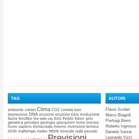
TAG
AUTORI
Clima
Flavio Scolari
ceneri
CO2
ambiente
cometa Ison
DNA
evoluzione
depressioni
eruzione
eruzione Etna
Marco Biagioli
fauna
fenotipo
flora
freddo
futuro
gelo
fine della vita
Pierluigi Berro
genetica
genotipo
geologia
glaciazioni
homo erectus
Roberto Ingrosso
homo sapiens
Immacolata
inverno
inversione termica
neve
maltempo
nubi
ISON
meteo
nevicate
passato
Daniele Sanna
Previsioni
Leonardo Vizzi