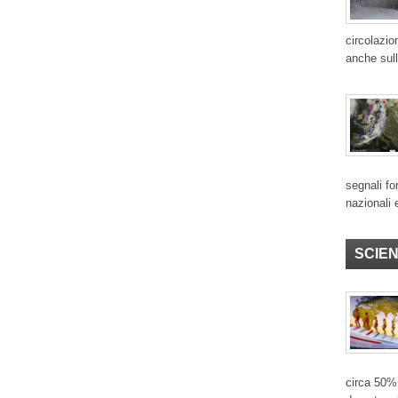
circolazio
anche sull
segnali for
nazionali 
SCIE
circa 50% 