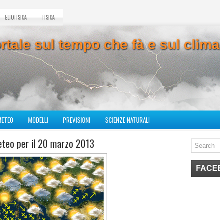
ELIOFISICA
FISICA
ortale sul tempo che fà e sul cli
METEO
MODELLI
PREVISIONI
SCIENZE NATURALI
eteo per il 20 marzo 2013
FACE