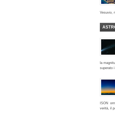
Vesuvio, 
ASTR
la magnitu
superato i
ISON ormai
verità, il