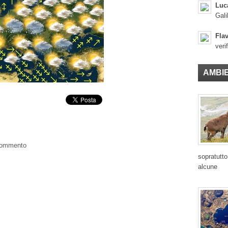
Luc
Gali
Flav
veri
AMBI
 commento
sopratutto
alcune