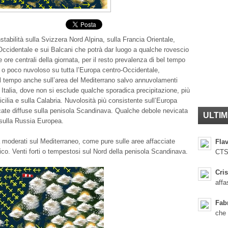
stabilità sulla Svizzera Nord Alpina, sulla Francia Orientale,
ccidentale e sui Balcani che potrà dar luogo a qualche rovescio
 ore centrali della giornata, per il resto prevalenza di bel tempo
 o poco nuvoloso su tutta l’Europa centro-Occidentale,
l tempo anche sull’area del Mediterrano salvo annuvolamenti
d Italia, dove non si esclude qualche sporadica precipitazione, più
icilia e sulla Calabria. Nuvolosità più consistente sull’Europa
cate diffuse sulla penisola Scandinava. Qualche debole nevicata
ULTIM
sulla Russia Europea.
a moderati sul Mediterraneo, come pure sulle aree affacciate
Flav
tico. Venti forti o tempestosi sul Nord della penisola Scandinava.
CTS
Cris
affa
Fab
che