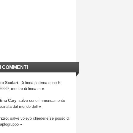
I COMMENTI
io Scolari
: Di linea paterna sono R-
6889, mentre di linea m
»
tina Cary
: salve sono immensamente
scinata dal mondo dell
»
rizio
: salve volevo chiederle se posso di
 aplogruppo
»