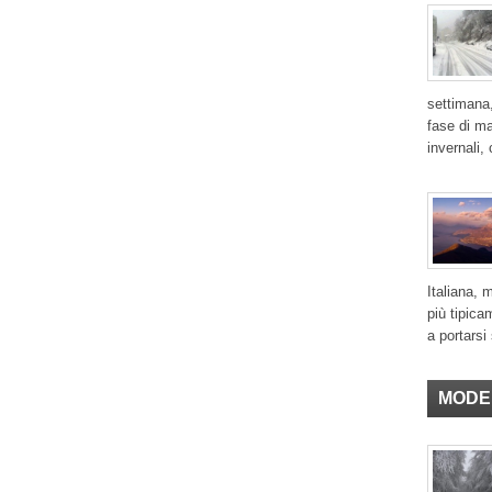
settimana,
fase di ma
invernali,
Italiana, 
più tipica
a portarsi 
MODE