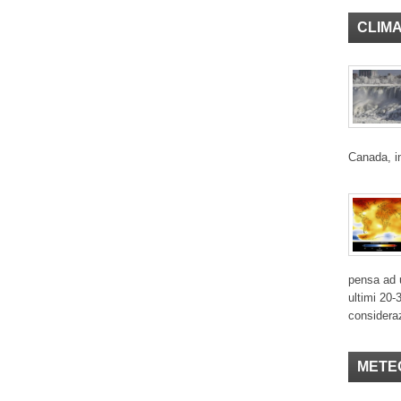
CLIM
Canada, in
pensa ad u
ultimi 20-
considera
METE