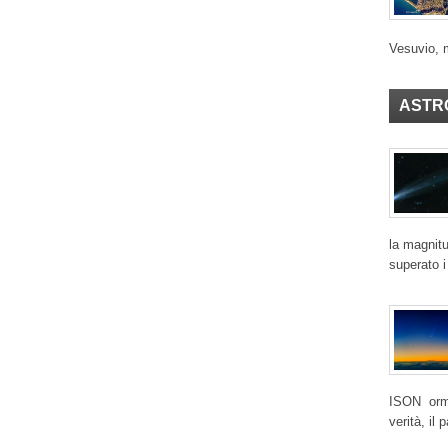
Vesuvio, 
ASTR
la magnitu
superato i
ISON ormai
verità, il