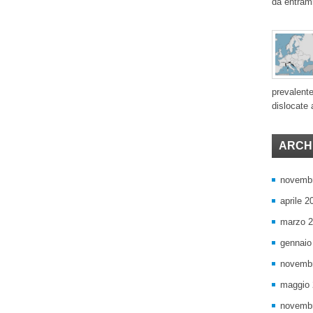
da entram
prevalente
dislocate a
ARCHI
novemb
aprile 2
marzo 
gennaio
novemb
maggio
novemb