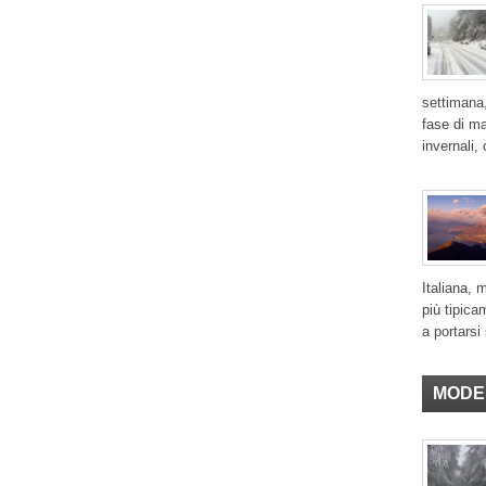
settimana,
fase di ma
invernali,
Italiana, 
più tipica
a portarsi 
MODE