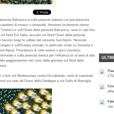
enisola Balcanica e sulla penisola Italiana con precipitazioni
 carattere di rovesci o temporali, fenomeni localmente intensi
 Tirrenico e sull’Ovest della penisola Balcanica, neve in calo fino
 sul Nord Est Italia, asciutto sul Nord Ovest della penisola
di favonio lungo le vallate del versante Sud Alpino. Nevicate
Europeo e sull’Europa centrale, in particolar modo su Slovenia e
rd Alpina. Prevalenza di cielo sereno o poco nuvoloso
ntrionale e sulla penisola Iberica per l’influenza di un’area di alta
ULTIM
bile peggioramento nel corso della giornata sul Nord della
nava.
Flav
i a forti sul Mediterraneo centro-Occidentale, venti di maestrale
CTS
stosi sui mari ad Ovest della Sardegna e sul Golfo di Marsiglia.
Cris
affa
Fab
che