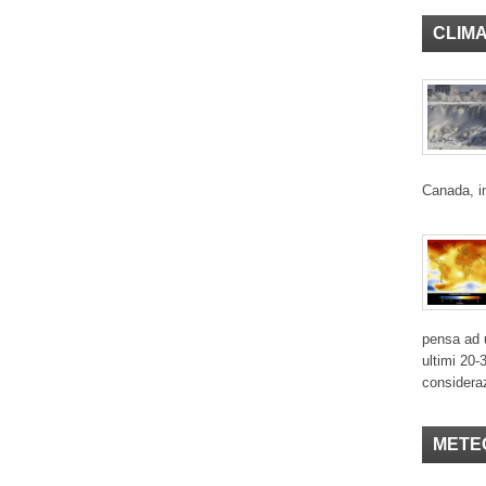
CLIM
Canada, in
pensa ad u
ultimi 20-
considera
METE