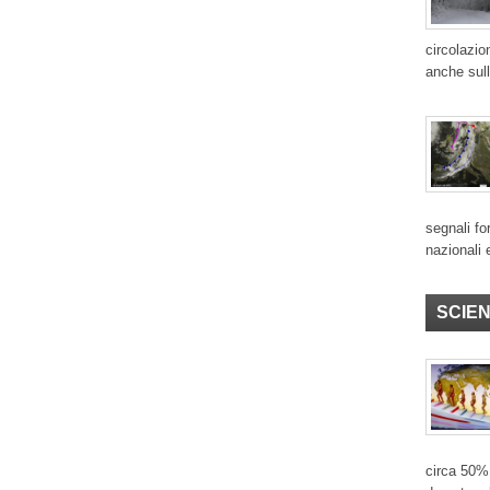
circolazio
anche sull
segnali for
nazionali 
SCIE
circa 50% 