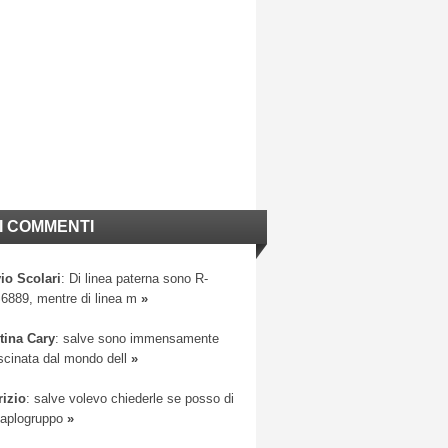
I COMMENTI
io Scolari
: Di linea paterna sono R-
6889, mentre di linea m
»
tina Cary
: salve sono immensamente
scinata dal mondo dell
»
rizio
: salve volevo chiederle se posso di
 aplogruppo
»