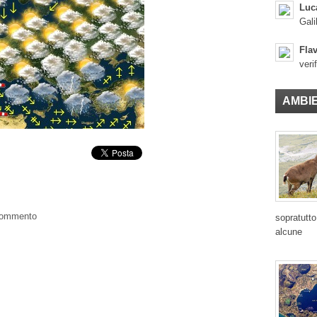
Luc
Gali
Flav
veri
AMBI
 commento
sopratutto
alcune