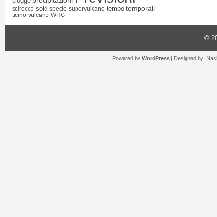
precipitazioni
piogge
temporali
sole
tempo
scirocco
specie
supervulcano
ticino
vulcano
WHG
© 2
Powered by
WordPress
| Designed by:
Nash