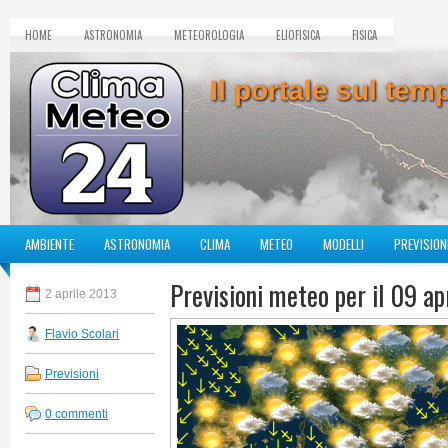
HOME
ASTRONOMIA
METEOROLOGIA
ELIOFISICA
FISICA
Il portale sul te
AMBIENTE
ASTRONOMIA
CLIMA
METEO
MODELLI
PREVISION
Previsioni meteo per il 09 ap
2 aprile 2013
Flavio Scolari
Previsioni
0 commenti