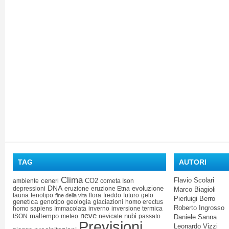
TAG
AUTORI
Clima
Flavio Scolari
ceneri
CO2
ambiente
cometa Ison
DNA
evoluzione
depressioni
eruzione
eruzione Etna
Marco Biagioli
fauna
fenotipo
flora
freddo
futuro
gelo
fine della vita
Pierluigi Berro
genetica
genotipo
geologia
glaciazioni
homo erectus
Roberto Ingrosso
homo sapiens
Immacolata
inverno
inversione termica
neve
maltempo
nubi
ISON
meteo
nevicate
passato
Daniele Sanna
Previsioni
Leonardo Vizzi