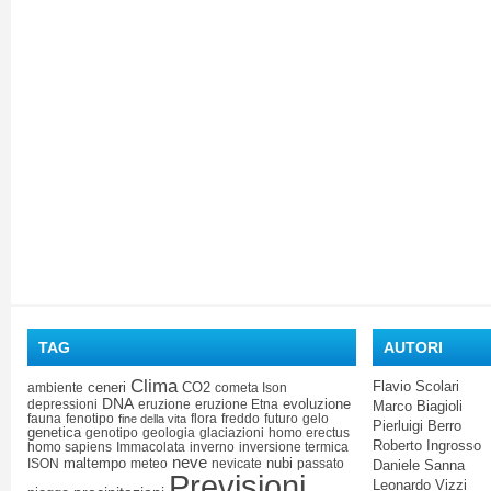
TAG
AUTORI
Clima
Flavio Scolari
ceneri
CO2
ambiente
cometa Ison
DNA
evoluzione
depressioni
eruzione
eruzione Etna
Marco Biagioli
fauna
fenotipo
flora
freddo
futuro
gelo
fine della vita
Pierluigi Berro
genetica
genotipo
geologia
glaciazioni
homo erectus
Roberto Ingrosso
homo sapiens
Immacolata
inverno
inversione termica
neve
maltempo
nubi
ISON
meteo
nevicate
passato
Daniele Sanna
Previsioni
Leonardo Vizzi