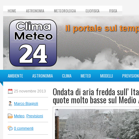
HOME
ASTRONOMIA
METEOROLOGIA
ELIOFISICA
FISICA
Il portale sul te
AMBIENTE
ASTRONOMIA
CLIMA
METEO
MODELLI
PREVISION
Ondata di aria fredda sull’ It
25 novembre 2013
quote molto basse sul Medio 
Marco Biagioli
Meteo
,
Previsioni
0 commenti