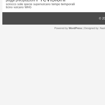
precipitazioni
piogge
temporali
sole
tempo
scirocco
specie
supervulcano
ticino
vulcano
WHG
© 2
Powered by
WordPress
| Designed by:
Nash