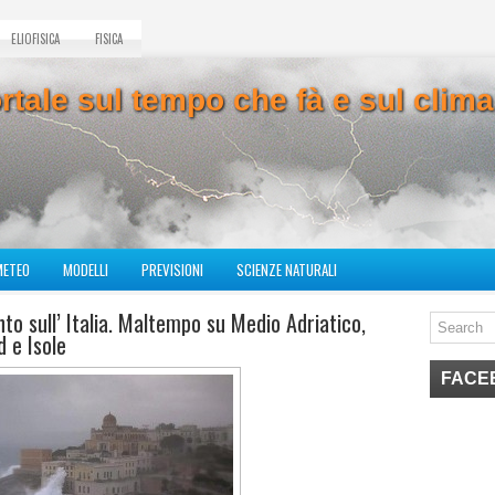
ELIOFISICA
FISICA
ortale sul tempo che fà e sul cli
METEO
MODELLI
PREVISIONI
SCIENZE NATURALI
to sull’ Italia. Maltempo su Medio Adriatico,
d e Isole
FACE