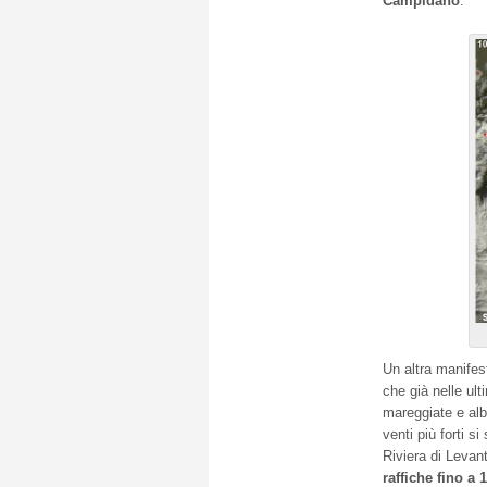
Campidano
.
Un altra manifest
che già nelle ul
mareggiate e albe
venti più forti s
Riviera di Levant
raffiche fino a