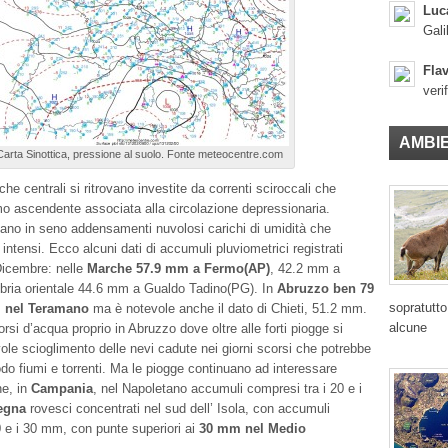
Luc
Gali
Flav
veri
AMBI
Carta Sinottica, pressione al suolo. Fonte meteocentre.com
iche centrali si ritrovano investite da correnti sciroccali che
mo ascendente associata alla circolazione depressionaria.
tano in seno addensamenti nuvolosi carichi di umidità che
ntensi. Ecco alcuni dati di accumuli pluviometrici registrati
Dicembre: nelle
Marche 57.9 mm a Fermo(AP)
, 42.2 mm a
bria orientale 44.6 mm a Gualdo Tadino(PG). In
Abruzzo ben 79
sopratutto
 nel Teramano
ma è notevole anche il dato di Chieti, 51.2 mm.
alcune
si d’acqua proprio in Abruzzo dove oltre alle forti piogge si
vole scioglimento delle nevi cadute nei giorni scorsi che potrebbe
odo fiumi e torrenti. Ma le piogge continuano ad interessare
ne, in
Campania
, nel Napoletano accumuli compresi tra i 20 e i
egna
rovesci concentrati nel sud dell’ Isola, con accumuli
0 e i 30 mm, con punte superiori ai
30 mm nel Medio