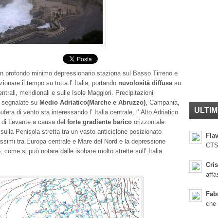
 profondo minimo depressionario staziona sul Basso Tirreno e
ionare il tempo su tutta l’ Italia, portando
nuvolosità diffusa
su
entrali, meridionali e sulle Isole
Maggiori. Precipitazioni
 segnalate su
Medio Adriatico(Marche e Abruzzo)
, Campania,
ULTIM
era di vento sta interessando l’ Italia centrale, l’ Alto Adriatico
re di Levante a causa del
forte gradiente barico
orizzontale
sulla Penisola stretta tra un vasto anticiclone posizionato
Flav
ssimi tra Europa centrale e Mare del Nord e la depressione
CTS
o, come si può notare dalle isobare molto strette sull’ Italia
Cris
affa
Fab
che