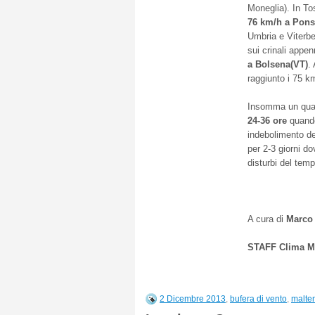
Moneglia). In T
76 km/h a Pons
Umbria e Viterbe
sui crinali appe
a Bolsena(VT)
.
raggiunto i 75 k
Insomma un quad
24-36 ore
quando
indebolimento de
per 2-3 giorni do
disturbi del temp
A cura di
Marco 
STAFF Clima M
2 Dicembre 2013
,
bufera di vento
,
malte