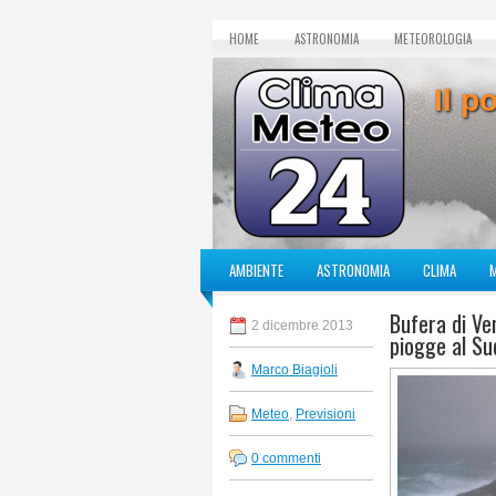
HOME
ASTRONOMIA
METEOROLOGIA
Il p
AMBIENTE
ASTRONOMIA
CLIMA
Bufera di Ven
2 dicembre 2013
piogge al Su
Marco Biagioli
Meteo
,
Previsioni
0 commenti