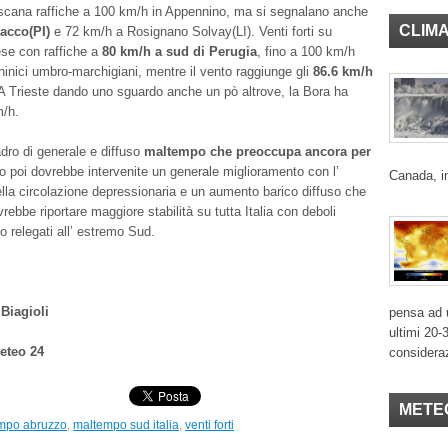
oscana raffiche a 100 km/h in Appennino, ma si segnalano anche
CLIM
acco(PI)
e 72 km/h a Rosignano Solvay(LI). Venti forti su
se con raffiche a
80 km/h a sud di Perugia
, fino a 100 km/h
nninici umbro-marchigiani, mentre il vento raggiunge gli
86.6 km/h
 A Trieste dando uno sguardo anche un pò altrove, la Bora ha
m/h.
ro di generale e diffuso
maltempo che preoccupa ancora per
 poi dovrebbe intervenite un generale miglioramento con l’
Canada, in
lla circolazione depressionaria e un aumento barico diffuso che
vrebbe riportare maggiore stabilità su tutta Italia con deboli
o relegati all’ estremo Sud.
Biagioli
pensa ad u
ultimi 20-
eteo 24
considera
METE
mpo abruzzo
,
maltempo sud italia
,
venti forti