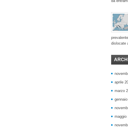
da entram
prevalente
dislocate a
ARCHI
novemb
aprile 2
marzo 
gennaio
novemb
maggio
novemb