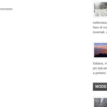
 commento
settimana,
fase di ma
invernali,
Italiana, 
più tipica
a portarsi 
MODE