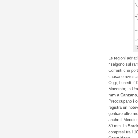
Le regioni adriat
risalgono sul ra
Correnti che por
causano rovesci i
Oggi, Lunedì 2 
Macerata; in Um
mm a Canzano,
Preoccupano i cor
registra un note
gonfiare oltre m
anche il Meridio
30 mm. In
Sard
compresi tra i 1