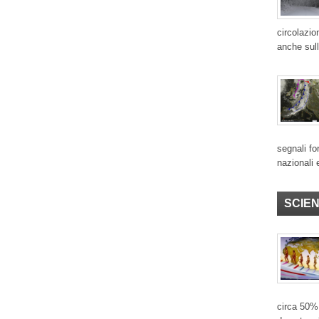
circolazio
anche sull
segnali for
nazionali 
SCIE
circa 50% 