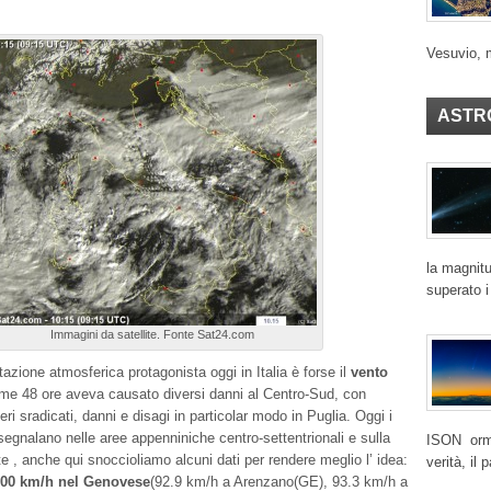
Vesuvio, 
ASTR
la magnitu
superato i
Immagini da satellite. Fonte Sat24.com
azione atmosferica protagonista oggi in Italia è forse il
vento
time 48 ore aveva causato diversi danni al Centro-Sud, con
ri sradicati, danni e disagi in particolar modo in Puglia. Oggi i
i segnalano nelle aree appenniniche centro-settentrionali e sulla
ISON ormai
e , anche qui snoccioliamo alcuni dati per rendere meglio l’ idea:
verità, il
 100 km/h nel Genovese
(92.9 km/h a Arenzano(GE), 93.3 km/h a