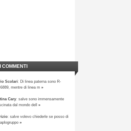
I COMMENTI
io Scolari
: Di linea paterna sono R-
6889, mentre di linea m
»
tina Cary
: salve sono immensamente
scinata dal mondo dell
»
rizio
: salve volevo chiederle se posso di
 aplogruppo
»