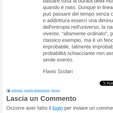
bastare tutta la durata della vit
quando è nato. Dunque in linea d
può passare del tempo senza ch
o addirittura esserci una dimi
dell’entropia nell’universo, la 
vivente, “altamente ordinato”,
classico esempio, ma è un fe
improbabile, talmente improbab
probabilità schiacciante non a
simile evento.
Flavio Scolari
entropia
,
quarta dimensione
,
tempo
Lascia un Commento
Occorre aver fatto il
login
per inviare un comme