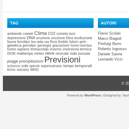
TAG
AUTORI
Clima
Flavio Scolari
ceneri
CO2
ambiente
cometa Ison
DNA
evoluzione
depressioni
eruzione
eruzione Etna
Marco Biagioli
fauna
fenotipo
flora
freddo
futuro
gelo
fine della vita
Pierluigi Berro
genetica
genotipo
geologia
glaciazioni
homo erectus
Roberto Ingrosso
homo sapiens
Immacolata
inverno
inversione termica
neve
maltempo
nubi
ISON
meteo
nevicate
passato
Daniele Sanna
Previsioni
Leonardo Vizzi
precipitazioni
piogge
temporali
sole
tempo
scirocco
specie
supervulcano
ticino
vulcano
WHG
© 2
Powered by
WordPress
| Designed by:
Nash