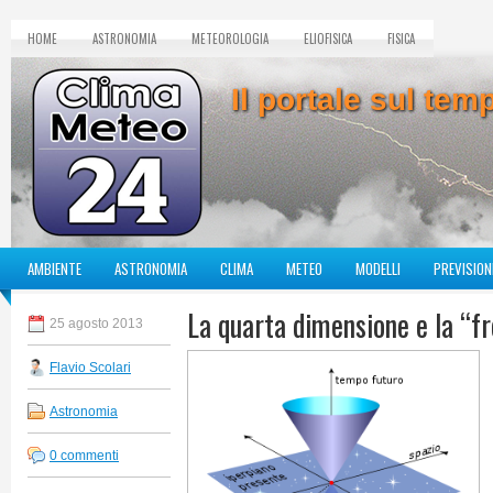
HOME
ASTRONOMIA
METEOROLOGIA
ELIOFISICA
FISICA
Il portale sul te
AMBIENTE
ASTRONOMIA
CLIMA
METEO
MODELLI
PREVISION
La quarta dimensione e la “f
25 agosto 2013
Flavio Scolari
Astronomia
0 commenti