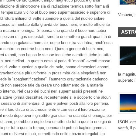
e si muove dentro questo campo magnetico produce grandi
adiazione di sincrotrone sia di radiazione termica sotto forma di
 la temperatura vicino al buco nero supermassicieo è superiore di
Vesuvio, 
dirittura miliardi di volte superiore a quella del nucleo solare.
cesso alimentato dalla gravitâ del buco nero, è molto efficiente
la materia in energia. Si pensa che quando il buco nero abbia
ASTR
 le polveri e i gas circostati, smette di emettere grandi quantità di
ntando una galassia normale, come la nostra via latea; anch’essa
o centro un enorme buco nero. Questo genere di buchi neri,
ri rotanti, non hanno le stesse identiche caratteristiche in tutto
chi neri stellari. In questo caso si parla di “mostri” aventi massa
oni di volte superiori a quelle del sole, hanno dimensioni enormi,
gravitazionale più uniforme in prossimità della singolarità non
la magnitu
rede la “spaghettificazione”, l’aumento gravitazionale cadendo
superato i
rità non sarebbe tale da creare uno stiramento della materia
uo interno. Nel caso dei buchi neri supermassici presenti nei
e attive (prima descritte), recentemente si è scoperto che alcuni
cessano di alimentarsi di gas e polveri posti alla loro periferia,
re il loro disco di accrescimento e con esso il loro orizzonte
tal modo dopo aver inghiottito grandissime quantità di energia per
i di anni, potrebbero esplodere emettendo tutta questa energia di
ISON ormai
ato per tutto questo tempo, generando potenti bagliori gamma
verità, il
alcuni o diversi minuti, riemettendo nello spazio intergalattico