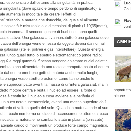
a esponenziale dall’esterno alla singolarità, in pratica
Luc
a singolarità (dove spazio e tempo perdono di significato) la
Gali
ale aumenta in modo tale da creare l’effetti di
ne” stirando la materia che risucchia, del quale si alimenta
Flav
singolarità è misurabile alle dimensioni di plank (1:10(35)metri),
veri
ccolo insomma. Il secondo genere di buchi neri sono quelli
lassie attive. Una galassia attiva inanzitutto è una galassia dove
AMBI
ficativa dell’energia viene emessa da oggetti diversi dai normali
 galassia (stelle, polveri e gas interstellare). Questa energia
a lungo quasi tutto lo spettro elettromagnetico (onde radio;
raggiX e raggi gamma). Spesso vengono chiamate nuclei galattici
 sembra siano alimentate da una regione compatta posta al centro
te dal centro emettono getti di materia anche molto lunghi,
ta energia verso strutture esterne, come fanno anche le
telle supercompatte aventi la massa di un’intera galassia), ma in
sopratutto
osidetto motore centrale resta il nucleo ad essere la fonte di
alcune
sa è costituito il nucleo e cosa avviene alla periferia di
a un buco nero supermassicio, aventi una massa superiore da 1
miliardo di volte a quella del sole. Quando la materia cade al suo
tutti i buchi neri forma un disco di accrescimento attorno al buco
 riscalda la materia e ne cambia lo stato in plasma (ionizzato)
ateriale carico di movimenti un produce forte campo magnetico.