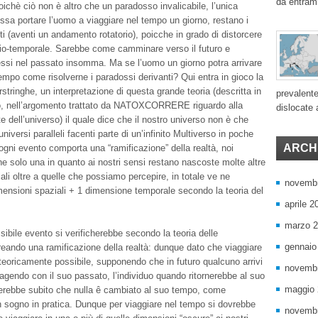
da entram
ichè ciò non è altro che un paradosso invalicabile, l’unica
sa portare l’uomo a viaggiare nel tempo un giorno, restano i
ti (aventi un andamento rotatorio), poicche in grado di distorcere
io-temporale. Sarebbe come camminare verso il futuro e
essi nel passato insomma. Ma se l’uomo un giorno potra arrivare
tempo come risolverne i paradossi derivanti? Qui entra in gioco la
rstringhe, un interpretazione di questa grande teoria (descritta in
prevalente
, nell’argomento trattato da NATOXCORRERE riguardo alla
dislocate a
 dell’universo) il quale dice che il nostro universo non è che
 universi paralleli facenti parte di un’infinito Multiverso in poche
ARCHI
 ogni evento comporta una “ramificazione” della realtà, noi
 solo una in quanto ai nostri sensi restano nascoste molte altre
ali oltre a quelle che possiamo percepire, in totale ve ne
novemb
ensioni spaziali + 1 dimensione temporale secondo la teoria del
aprile 2
.
marzo 
ibile evento si verificherebbe secondo la teoria delle
gennaio
reando una ramificazione della realtà: dunque dato che viaggiare
teoricamente possibile, supponendo che in futuro qualcuno arrivi
novemb
eragendo con il suo passato, l’individuo quando ritornerebbe al suo
maggio
erebbe subito che nulla ê cambiato al suo tempo, come
un sogno in pratica. Dunque per viaggiare nel tempo si dovrebbe
novemb