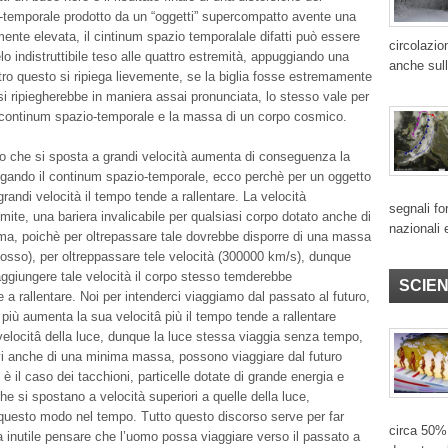
-temporale prodotto da un “oggetti” supercompatto avente una
te elevata, il cintinum spazio temporalale difatti può essere
circolazio
o indistruttibile teso alle quattro estremità, appuggiando una
anche sull
ntro questo si ripiega lievemente, se la biglia fosse estremamente
i ripiegherebbe in maniera assai pronunciata, lo stesso vale per
l continum spazio-temporale e la massa di un corpo cosmico.
o che si sposta a grandi velocità aumenta di conseguenza la
gando il continum spazio-temporale, ecco perchè per un oggetto
randi velocità il tempo tende a rallentare. La velocità
segnali for
mite, una bariera invalicabile per qualsiasi corpo dotato anche di
nazionali 
a, poichè per oltrepassare tale dovrebbe disporre di una massa
adosso), per oltreppassare tele velocità (300000 km/s), dunque
aggiungere tale velocità il corpo stesso temderebbe
SCIE
a rallentare. Noi per intenderci viaggiamo dal passato al futuro,
più aumenta la sua velocitâ più il tempo tende a rallentare
velocitâ della luce, dunque la luce stessa viaggia senza tempo,
vi anche di una minima massa, possono viaggiare dal futuro
 è il caso dei tacchioni, particelle dotate di grande energia e
e si spostano a velocità superiori a quelle della luce,
questo modo nel tempo. Tutto questo discorso serve per far
circa 50% 
a inutile pensare che l’uomo possa viaggiare verso il passato a