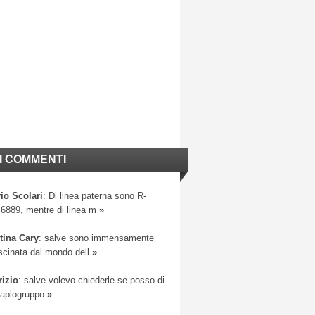
I COMMENTI
io Scolari
: Di linea paterna sono R-
6889, mentre di linea m
»
tina Cary
: salve sono immensamente
scinata dal mondo dell
»
rizio
: salve volevo chiederle se posso di
 aplogruppo
»