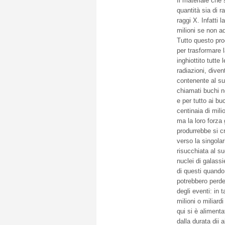
Il materiale ch
quantità sia di r
raggi X. Infatti
milioni se non ad
Tutto questo pro
per trasformare 
inghiottito tutte
radiazioni, dive
contenente al su
chiamati buchi ne
e per tutto ai bu
centinaia di mili
ma la loro forza 
produrrebbe si c
verso la singola
risucchiata al s
nuclei di galassi
di questi quando 
potrebbero perde
degli eventi: in 
milioni o miliard
qui si è aliment
dalla durata dii 