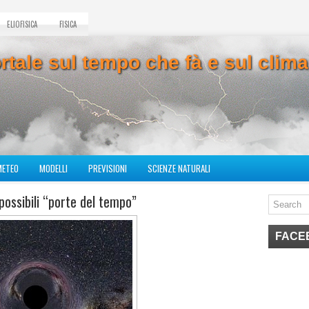
ELIOFISICA
FISICA
ortale sul tempo che fà e sul cli
METEO
MODELLI
PREVISIONI
SCIENZE NATURALI
possibili “porte del tempo”
FACE