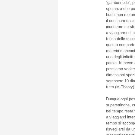
“gambe nude”, po
speranza che pos
buchi neri ruotan
il continum spaz
incontrare se st
a viaggiare nel 
teoria delle supe
questo comparto
materia mancante
uno degli infiniti
parole. In breve
possiamo vederne
dimensioni spazi
sarebbero 10 dim
tutto (M-Theory)
Dunque ogni poss
superstringhe, c
nel tempo resta 
a viaggiarci int
tempo si accorg
risvegliarsi da 