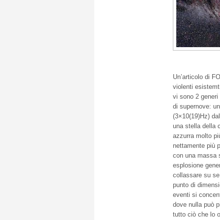
Un’articolo di F
violenti esistemt
vi sono 2 generi 
di supernove: u
(3×10(19)Hz) dall
una stella della 
azzurra
molto pi
nettamente più p
con una massa sup
esplosione gener
collassare su se
punto di dimensio
eventi si concent
dove nulla può p
tutto ciò che lo 