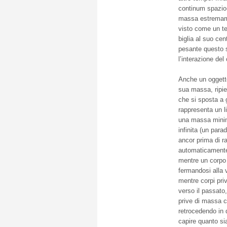
continum spazio
massa estremamen
visto come un tel
biglia al suo ce
pesante questo s
l’interazione de
Anche un oggett
sua massa, ripie
che si sposta a g
rappresenta un li
una massa minim
infinita (un par
ancor prima di r
automaticamente 
mentre un corpo 
fermandosi alla 
mentre corpi pri
verso il passato,
prive di massa ch
retrocedendo in 
capire quanto si