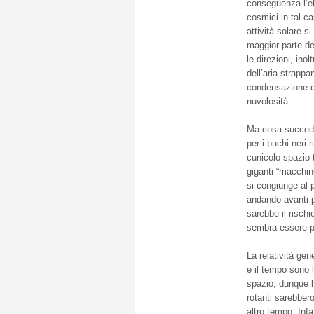
conseguenza l’eli
cosmici in tal ca
attività solare 
maggior parte de
le direzioni, in
dell’aria strappa
condensazione d
nuvolosità.
Ma cosa succede 
per i buchi neri 
cunicolo spazio-
giganti “macchin
si congiunge al
andando avanti p
sarebbe il rischi
sembra essere pi
La relatività ge
e il tempo sono 
spazio, dunque l’
rotanti sarebbero
altro tempo. Infa