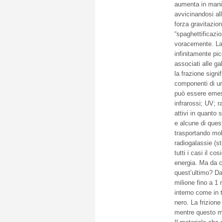
aumenta in manier
avvicinandosi all
forza gravitazion
“spaghettificazio
voracemente. La 
infinitamente pi
associati alle ga
la frazione signi
componenti di una
può essere emess
infrarossi; UV; 
attivi in quanto
e alcune di ques
trasportando mol
radiogalassie (s
tutti i casi il c
energia. Ma da co
quest’ultimo? D
milione fino a 1 
interno come in 
nero. La frizione
mentre questo m