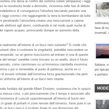
osfera che devia ai confini del sistema solare (eliopausa) i raggi
so la nuvolosità tende a diminuire, viceversa nelle fasi di debole
si indebolisce di conseguenza l’eliosfera lasciando passare una
i raggi cosmici che raggiungendo la terra la bombardano da tutte
oltre penetrando l’atmosfera creano una ionizzazione a catena
settimana,
ndo elettroni agli atomi, costituendo in tal modo quali nuclei di
fase di ma
el vapore acqueo, provocando dunque un aumento della
invernali,
realmente all’interno di un buco nero ruotante? Si crede che
ruotanti oltre a contenere la singolarità, potrebbe nascondere un
temporale, se un giorno riuscissimo ad entrare in una di queste
e del tempo” sarebbe come trovarsi su un anello, dove il futuro
 passato, come camminare su un’immensa ciambella insomma:
Italiana, 
rima o poi si tornerebbe al punto di partenza, anche se ci
più tipica
o di essere stritolati dall’immensa forza gravitazionale che però
a portarsi 
ù uniforme all’interno di un buco nero rotante.
MODE
nerale fondata dal grande Albert Einstein, sosteneva che lo spazio
la stessa cosa, o più precisamente che il tempo è associato allo
esistenza di cunicoli spaziotemporali all’interno di buchi neri
 in grado di portarti in zone remote dell’universo, forse pure in un
tti un buco nero è il risultato finale di una distorsione del