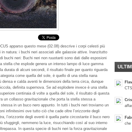
OCUS apparso questo mese (02.08) descrive i corpi celesti più
i in natura: i buchi neri associati alle galassie attive. Inanzitutto
di buchi neri: Buchi neri non ruuotanti sono dati dalle esposioni
na stella che esplode genera un intenso lampo di luce gamma
ULTIM
a durata di alcuni secondi, il risultato finale per quanto riguarda
categoria come quella del sole, è quello di una stella nana
ù densa e calda aventi le dimensioni della terra circa, dunque
Flav
iccola, definita supernova. Se ad esplodere invece è una stella
CTS
eriore centinaia di volte a quella del sole, il risultato di questa
a un collasso gravitazionale che porta la stella stessa a
Cris
 stessa in un buco nero appunto. In tutti i buchi neri troviamo un
affa
ni infinitesimi ove tutto ciò che cade oltre l’orizzonte degli
ra, l’orizzonte degli eventi è quella parte circostante il buco nero
Fab
iù sfuggirgli, nemmeno la luce, risucchiando così al suo interno
che
oltrepassa. In questa specie di buchi neri la forza gravitazionale